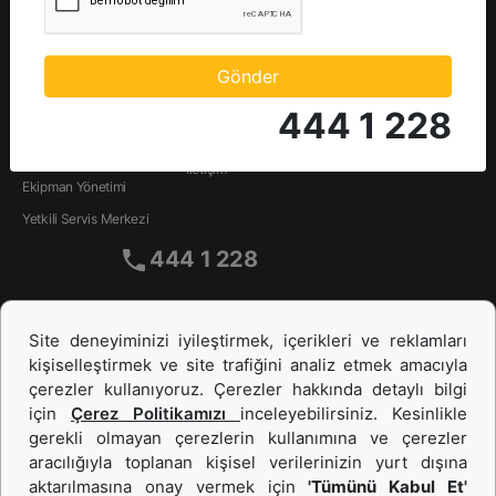
Servis Talebi
Hakkımızda
Müşteri Değer
Yönetim Kadrosu
Anlaşmaları
Gönder
İnsan Kaynakları
Revizyon Merkezi
Politikamız
444 1 228
S.O.S. Yağ Analizi
Borusan Cat Müşteri
Manifestosu
Dış Servis
İletişim
Ekipman Yönetimi
Yetkili Servis Merkezi
444 1 228
Site deneyiminizi iyileştirmek, içerikleri ve reklamları
kişiselleştirmek ve site trafiğini analiz etmek amacıyla
çerezler kullanıyoruz. Çerezler hakkında detaylı bilgi
için
Çerez Politikamızı
inceleyebilirsiniz. Kesinlikle
gerekli olmayan çerezlerin kullanımına ve çerezler
aracılığıyla toplanan kişisel verilerinizin yurt dışına
İş Makinası ve Güç Sistemleri
aktarılmasına onay vermek için
'Tümünü Kabul Et'