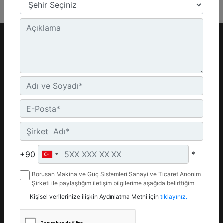
Ürünler
Yedek Parça
İş Makinaları
Parça Mağazası (
Parts.Cat.Com)
Güç Sistemleri
Motor Yedek Parça
Ataşmanlar
Bakım Parçaları
Kiralama
Hidrolik
İkinci El
Aşınma Parçaları
Kampanyalar
+90
*
Yürüyüş Takımları
B'DAHA
Borusan Makina ve Güç Sistemleri Sanayi ve Ticaret Anonim
Parça/Komponent
Şirketi ile paylaştığım iletişim bilgilerime aşağıda belirttiğim
Teklif İste
kanallardan kampanya, etkinlik ve özel fırsatlar ile ilgili
Kişisel verilerinize ilişkin Aydınlatma Metni için
tıklayınız.
mesaj gönderilmesine izin veriyorum.
Hizmetler
Kurumsal