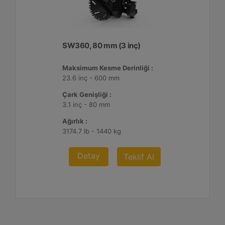
SW360, 80 mm (3 inç)
Maksimum Kesme Derinliği :
23.6 inç - 600 mm
Çark Genişliği :
3.1 inç - 80 mm
Ağırlık :
3174.7 lb - 1440 kg
Detay
Teklif Al