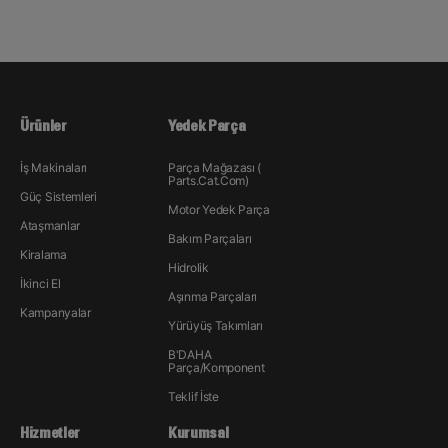
Ürünler
Yedek Parça
İş Makinaları
Parça Mağazası (
Parts.Cat.Com)
Güç Sistemleri
Motor Yedek Parça
Ataşmanlar
Bakım Parçaları
Kiralama
Hidrolik
İkinci El
Aşınma Parçaları
Kampanyalar
Yürüyüş Takımları
B'DAHA
Parça/Komponent
Teklif İste
Hizmetler
Kurumsal