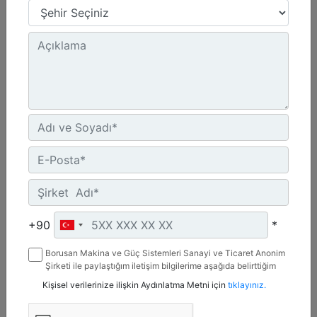
Maksimum Kesme Derinliği :
23.6 inç - 600 mm
Çark Genişliği :
6.3 inç - 160 mm
Ağırlık :
2899.1 lb - 1315 kg
Detay
Teklif Al
+90
*
Borusan Makina ve Güç Sistemleri Sanayi ve Ticaret Anonim
Şirketi ile paylaştığım iletişim bilgilerime aşağıda belirttiğim
kanallardan kampanya, etkinlik ve özel fırsatlar ile ilgili
Kişisel verilerinize ilişkin Aydınlatma Metni için
tıklayınız.
mesaj gönderilmesine izin veriyorum.