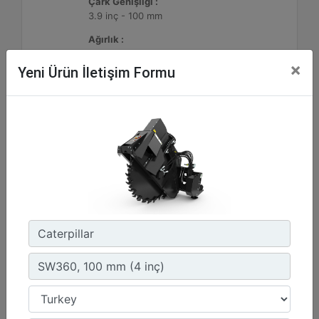
Çark Genişliği :
3.9 inç - 100 mm
Ağırlık :
2943.2 lb - 1335 kg
×
Yeni Ürün İletişim Formu
Detay
Teklif Al
SW360, 160 mm (6 inç)