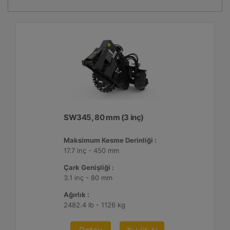
SW345, 80 mm (3 inç)
Maksimum Kesme Derinliği :
17.7 inç - 450 mm
Çark Genişliği :
3.1 inç - 80 mm
Ağırlık :
2482.4 lb - 1126 kg