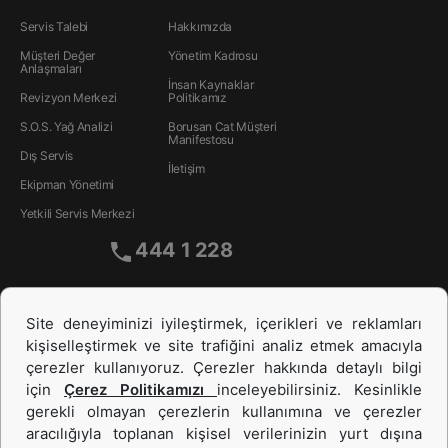
Servis Talebi
Hakkımızda
Müşteri Değer
Yönetim Kadrosu
Anlaşmaları
İnsan Kaynakları
Revizyon Merkezi
Politikamız
S.O.S. Yağ Analizi
Borusan Cat Müşteri
Manifestosu
Dış Servis
İletişim
Ekipman Yönetimi
Yetkili Servis Merkezi
444 1 228
Site deneyiminizi iyileştirmek, içerikleri ve reklamları
kişiselleştirmek ve site trafiğini analiz etmek amacıyla
çerezler kullanıyoruz. Çerezler hakkında detaylı bilgi
için
Çerez Politikamızı
inceleyebilirsiniz. Kesinlikle
gerekli olmayan çerezlerin kullanımına ve çerezler
aracılığıyla toplanan kişisel verilerinizin yurt dışına