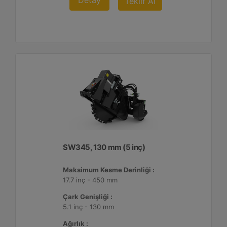
Detay
Teklif Al
SW345, 130 mm (5 inç)
Maksimum Kesme Derinliği :
17.7 inç - 450 mm
Çark Genişliği :
5.1 inç - 130 mm
Ağırlık :