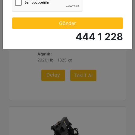
SW360, 200 mm (8 inç)
Maksimum Kesme Derinliği :
Gönder
23.6 inç - 600 mm
444 1 228
Çark Genişliği :
7.9 inç - 200 mm
Ağırlık :
2921.1 lb - 1325 kg
Detay
Teklif Al