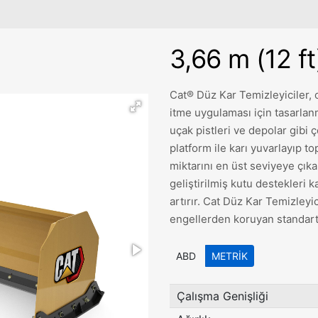
3,66 m (12 ft
Cat® Düz Kar Temizleyiciler,
itme uygulaması için tasarlanm
uçak pistleri ve depolar gibi çeş
platform ile karı yuvarlayıp to
miktarını en üst seviyeye çık
geliştirilmiş kutu destekleri
artırır. Cat Düz Kar Temizley
engellerden koruyan standart 
ABD
METRIK
Çalışma Genişliği