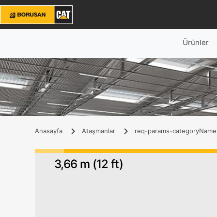
Ürünler
Anasayfa
Ataşmanlar
req-params-categoryName
3,66 m (12 ft)