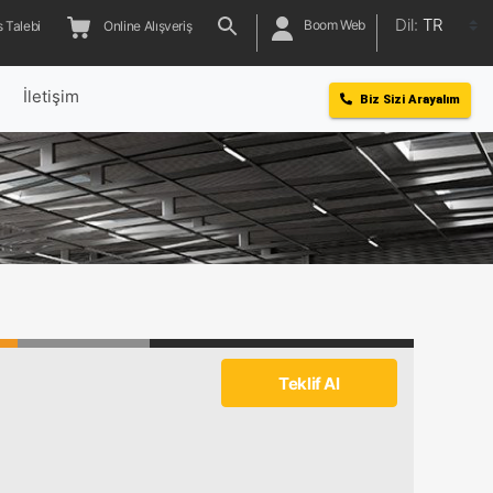
Dil:
TR
Boom Web
 Talebi
Online Alışveriş
l
İletişim
Biz Sizi Arayalım
Teklif Al