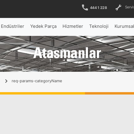
Servis
444 1 228
Endüstriler
Yedek Parça
Hizmetler
Teknoloji
Kurumsa
Atasmanlar
req-params-categoryName