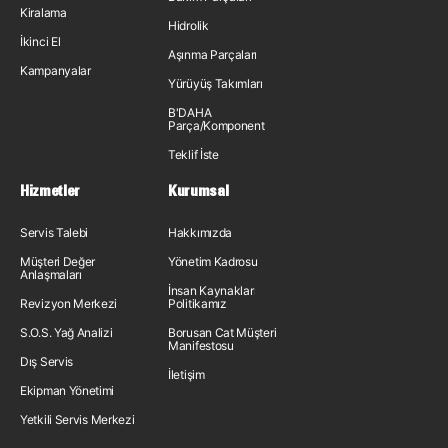
Kiralama
Hidrolik
İkinci El
Aşınma Parçaları
Kampanyalar
Yürüyüş Takımları
B'DAHA
Parça/Komponent
Teklif İste
Hizmetler
Kurumsal
Servis Talebi
Hakkımızda
Müşteri Değer
Yönetim Kadrosu
Anlaşmaları
İnsan Kaynakları
Revizyon Merkezi
Politikamız
S.O.S. Yağ Analizi
Borusan Cat Müşteri
Manifestosu
Dış Servis
İletişim
Ekipman Yönetimi
Yetkili Servis Merkezi