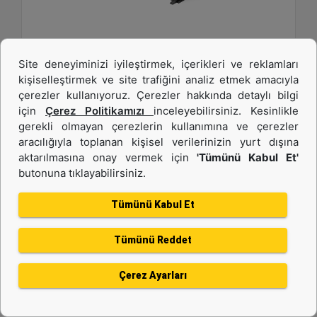
1.883 mm (74 inç), Dökülme Koruması ve Cıvata
Site deneyiminizi iyileştirmek, içerikleri ve reklamları
Bağlantılı Tırnaklar ile
kişiselleştirmek ve site trafiğini analiz etmek amacıyla
çerezler kullanıyoruz. Çerezler hakkında detaylı bilgi
Genişlik :
için
Çerez Politikamızı
inceleyebilirsiniz. Kesinlikle
74.1 inç - 1883 mm
gerekli olmayan çerezlerin kullanımına ve çerezler
Kapasite :
aracılığıyla toplanan kişisel verilerinizin yurt dışına
0.48 yd³ - 0.37 m³
aktarılmasına onay vermek için
'Tümünü Kabul Et'
butonuna tıklayabilirsiniz.
Ağırlık :
917.1 lb - 416 kg
Tümünü Kabul Et
Detay
Teklif Al
Tümünü Reddet
Çerez Ayarları