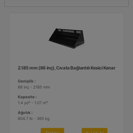
2.185 mm (86 inç), Cıvata Bağlantılı Kesici Kenar
Genişlik :
86 inç - 2185 mm
Kapasite :
1.4 yd³ - 1.07 m³
Ağırlık :
804.7 lb - 365 kg