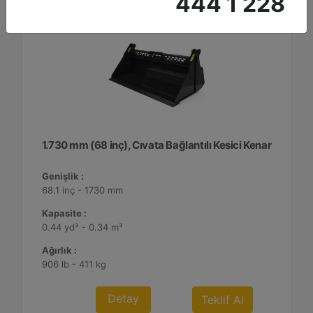
444 1 228
1.730 mm (68 inç), Cıvata Bağlantılı Kesici Kenar
Genişlik :
68.1 inç - 1730 mm
Kapasite :
0.44 yd³ - 0.34 m³
Ağırlık :
906 lb - 411 kg
Detay
Teklif Al