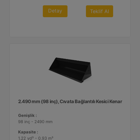
Detay
Teklif Al
2.490 mm (98 inç), Cıvata Bağlantılı Kesici Kenar
Genişlik :
98 inç - 2490 mm
Kapasite :
1.22 yd³ - 0.93 m³