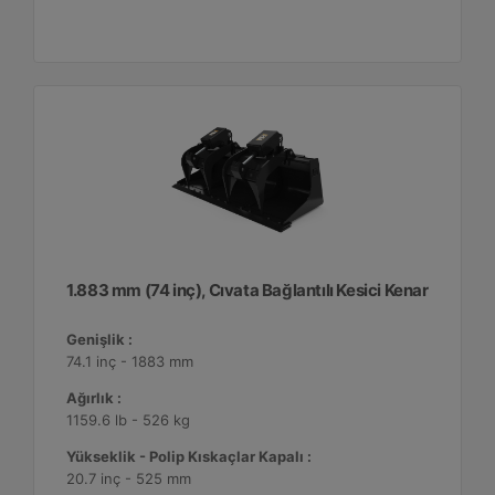
1.883 mm (74 inç), Cıvata Bağlantılı Kesici Kenar
Genişlik :
74.1 inç - 1883 mm
Ağırlık :
1159.6 lb - 526 kg
Yükseklik - Polip Kıskaçlar Kapalı :
20.7 inç - 525 mm