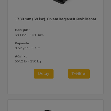
1.730 mm (68 inç), Cıvata Bağlantılı Kesici Kenar
Genişlik :
68.1 inç - 1730 mm
Kapasite :
0.52 yd³ - 0.4 m³
Ağırlık :
551.2 lb - 250 kg
Detay
Teklif Al