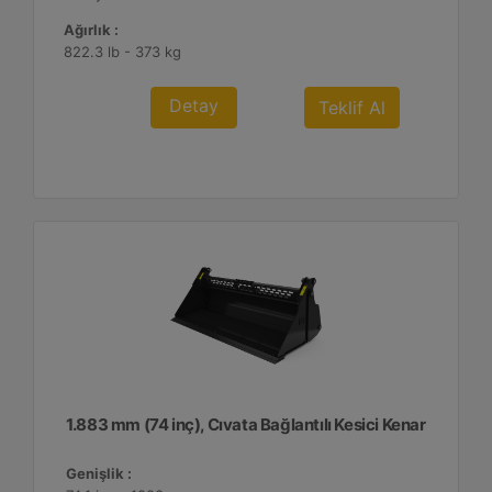
Ağırlık :
822.3 lb - 373 kg
Detay
Teklif Al
1.883 mm (74 inç), Cıvata Bağlantılı Kesici Kenar
Genişlik :