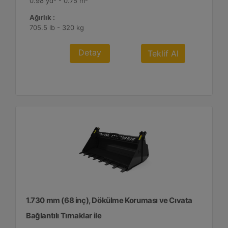
0.98 yd³ - 0.75 m³
Ağırlık :
705.5 lb - 320 kg
Detay
Teklif Al
1.730 mm (68 inç), Dökülme Koruması ve Cıvata
Bağlantılı Tırnaklar ile