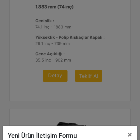
1.883 mm (74 inç)
Genişlik :
74.1 inç - 1883 mm
Yükseklik - Polip Kıskaçlar Kapalı :
29.1 inç - 739 mm
Çene Açıklığı :
35.5 inç - 902 mm
Detay
Teklif Al
×
Yeni Ürün İletişim Formu