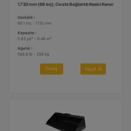
1.730 mm (68 inç), Cıvata Bağlantılı Kesici Kenar
Genişlik :
68.1 inç - 1730 mm
Kapasite :
0.63 yd³ - 0.48 m³
Ağırlık :
568.8 lb - 258 kg
Detay
Teklif Al