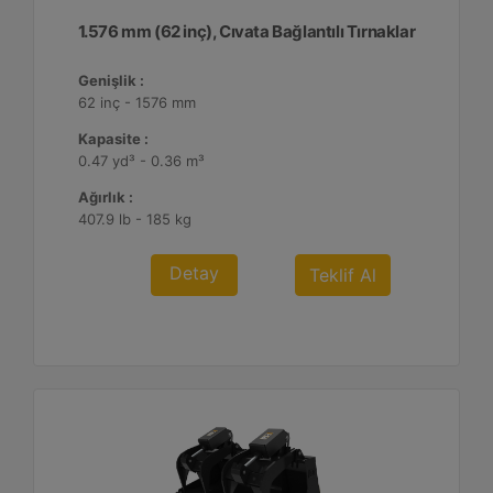
1.576 mm (62 inç), Cıvata Bağlantılı Tırnaklar
Genişlik :
62 inç - 1576 mm
Kapasite :
0.47 yd³ - 0.36 m³
Ağırlık :
407.9 lb - 185 kg
Detay
Teklif Al