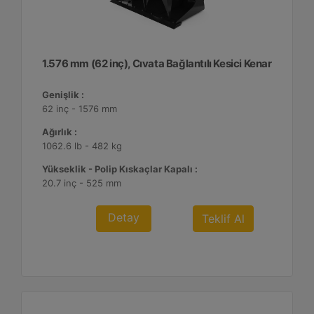
1.576 mm (62 inç), Cıvata Bağlantılı Kesici Kenar
Genişlik :
62 inç - 1576 mm
Ağırlık :
1062.6 lb - 482 kg
Yükseklik - Polip Kıskaçlar Kapalı :
20.7 inç - 525 mm
Detay
Teklif Al