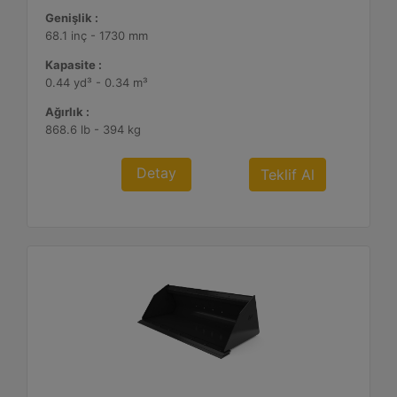
Genişlik :
68.1 inç - 1730 mm
Kapasite :
0.44 yd³ - 0.34 m³
Ağırlık :
868.6 lb - 394 kg
Detay
Teklif Al