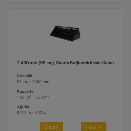
2.490 mm (98 inç), Cıvata Bağlantılı Kesici Kenar
Genişlik :
98 inç - 2490 mm
Kapasite :
1.63 yd³ - 1.25 m³
Ağırlık :
881.8 lb - 400 kg
Detay
Teklif Al