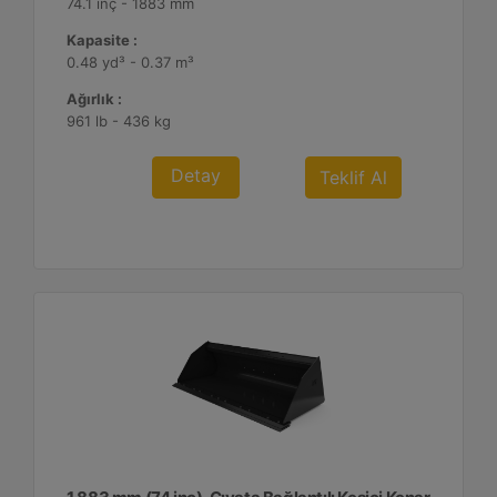
74.1 inç - 1883 mm
Kapasite :
0.48 yd³ - 0.37 m³
Ağırlık :
961 lb - 436 kg
Detay
Teklif Al