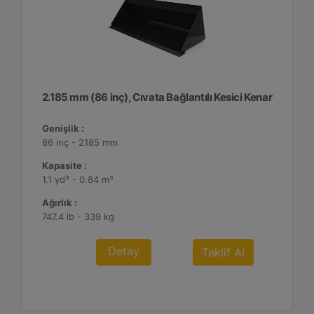
2.185 mm (86 inç), Cıvata Bağlantılı Kesici Kenar
Genişlik :
86 inç - 2185 mm
Kapasite :
1.1 yd³ - 0.84 m³
Ağırlık :
747.4 lb - 339 kg
Detay
Teklif Al