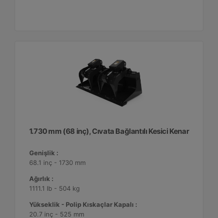
1.730 mm (68 inç), Cıvata Bağlantılı Kesici Kenar
Genişlik :
68.1 inç - 1730 mm
Ağırlık :
1111.1 lb - 504 kg
Yükseklik - Polip Kıskaçlar Kapalı :
20.7 inç - 525 mm