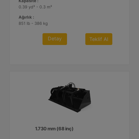
Kapasite :
0.39 yd³ - 0.3 m³
Ağırlık :
851 lb - 386 kg
Detay
Teklif Al
1.730 mm (68 inç)