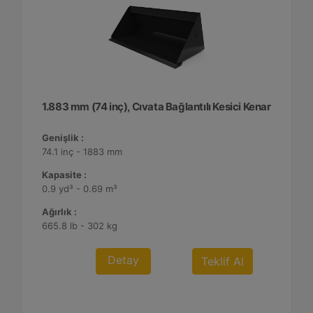
1.883 mm (74 inç), Cıvata Bağlantılı Kesici Kenar
Genişlik :
74.1 inç - 1883 mm
Kapasite :
0.9 yd³ - 0.69 m³
Ağırlık :
665.8 lb - 302 kg
Detay
Teklif Al