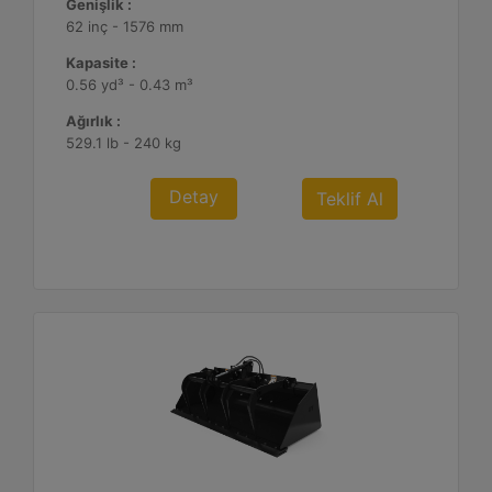
Genişlik :
62 inç - 1576 mm
Kapasite :
0.56 yd³ - 0.43 m³
Ağırlık :
529.1 lb - 240 kg
Detay
Teklif Al