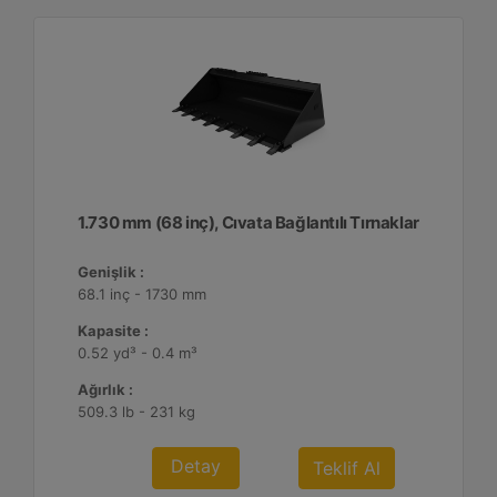
1.730 mm (68 inç), Cıvata Bağlantılı Tırnaklar
Genişlik :
68.1 inç - 1730 mm
Kapasite :
0.52 yd³ - 0.4 m³
Ağırlık :
509.3 lb - 231 kg
Detay
Teklif Al