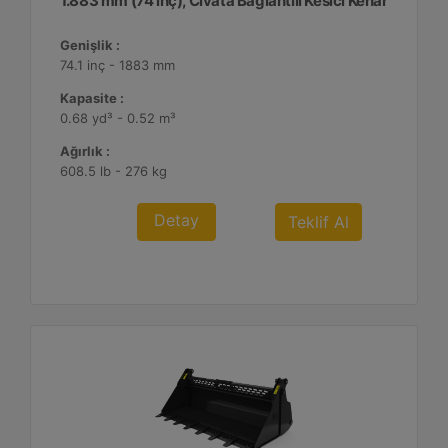
1.883 mm (74 inç), Cıvata Bağlantılı Kesici Kenar
Genişlik :
74.1 inç - 1883 mm
Kapasite :
0.68 yd³ - 0.52 m³
Ağırlık :
608.5 lb - 276 kg
Detay
Teklif Al