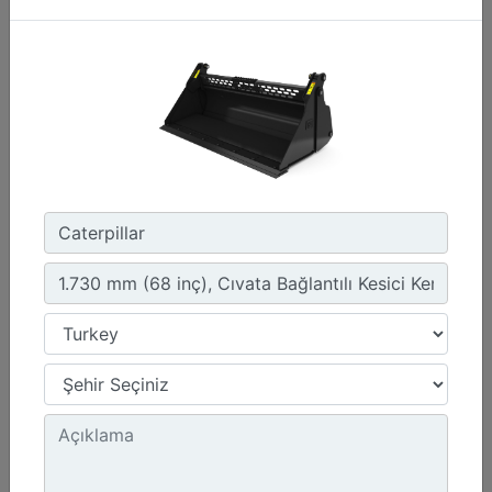
1.576 mm (62 inç), Cıvata Bağlantılı Kesici Kenar
Genişlik :
62 inç - 1576 mm
Kapasite :
0.47 yd³ - 0.36 m³
Ağırlık :
440.9 lb - 200 kg
Detay
Teklif Al