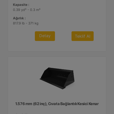
Kapasite :
0.39 yd³ - 0.3 m³
Ağırlık :
817.9 lb - 371 kg
Detay
Teklif Al
1.576 mm (62 inç), Cıvata Bağlantılı Kesici Kenar