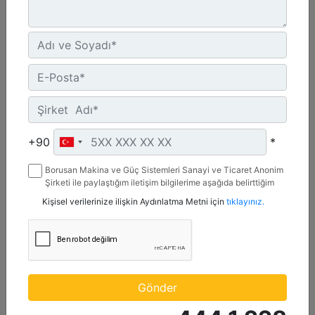
2.642 mm (104 inç), Cıvata Bağlantılı Kesici Kenar
Genişlik :
+90
*
104 inç - 2642 mm
Borusan Makina ve Güç Sistemleri Sanayi ve Ticaret Anonim
Kapasite :
Şirketi ile paylaştığım iletişim bilgilerime aşağıda belirttiğim
1.74 yd³ - 1.33 m³
kanallardan kampanya, etkinlik ve özel fırsatlar ile ilgili
Kişisel verilerinize ilişkin Aydınlatma Metni için
tıklayınız.
mesaj gönderilmesine izin veriyorum.
Ağırlık :
921.5 lb - 418 kg
Detay
Teklif Al
Gönder