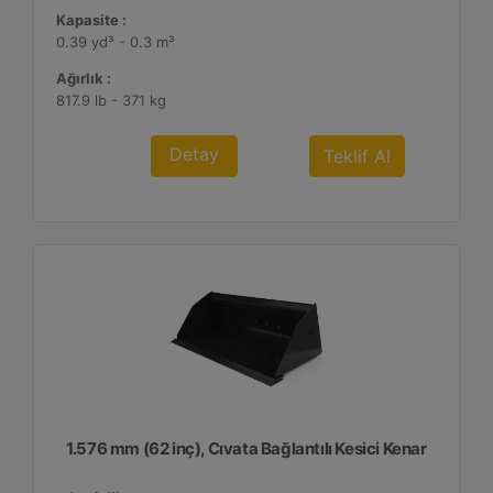
Kapasite :
0.39 yd³ - 0.3 m³
Ağırlık :
817.9 lb - 371 kg
Detay
Teklif Al
1.576 mm (62 inç), Cıvata Bağlantılı Kesici Kenar