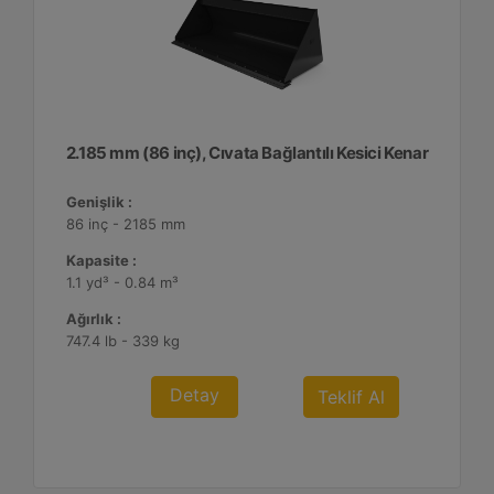
2.185 mm (86 inç), Cıvata Bağlantılı Kesici Kenar
Genişlik :
86 inç - 2185 mm
Kapasite :
1.1 yd³ - 0.84 m³
Ağırlık :
747.4 lb - 339 kg
Detay
Teklif Al