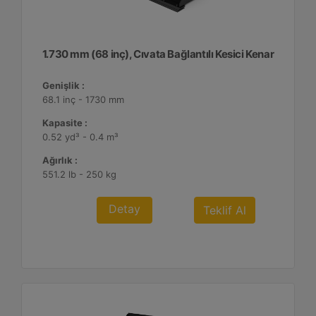
1.730 mm (68 inç), Cıvata Bağlantılı Kesici Kenar
Genişlik :
68.1 inç - 1730 mm
Kapasite :
0.52 yd³ - 0.4 m³
Ağırlık :
551.2 lb - 250 kg
Detay
Teklif Al