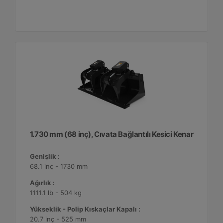
1.730 mm (68 inç), Cıvata Bağlantılı Kesici Kenar
Genişlik :
68.1 inç - 1730 mm
Ağırlık :
1111.1 lb - 504 kg
Yükseklik - Polip Kıskaçlar Kapalı :
20.7 inç - 525 mm