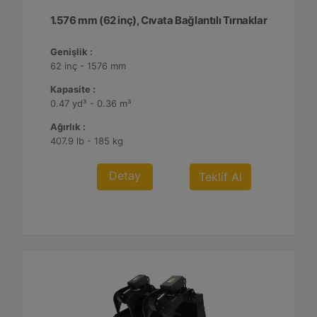
1.576 mm (62 inç), Cıvata Bağlantılı Tırnaklar
Genişlik :
62 inç - 1576 mm
Kapasite :
0.47 yd³ - 0.36 m³
Ağırlık :
407.9 lb - 185 kg
Detay
Teklif Al