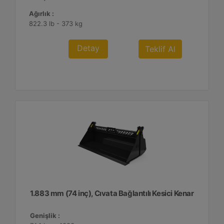
Ağırlık :
822.3 lb - 373 kg
Detay
Teklif Al
1.883 mm (74 inç), Cıvata Bağlantılı Kesici Kenar
Genişlik :