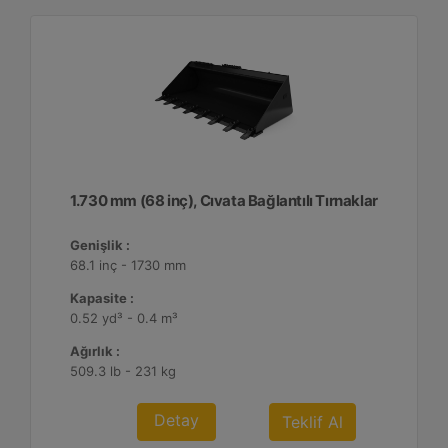
1.730 mm (68 inç), Cıvata Bağlantılı Tırnaklar
Genişlik :
68.1 inç - 1730 mm
Kapasite :
0.52 yd³ - 0.4 m³
Ağırlık :
509.3 lb - 231 kg
Detay
Teklif Al