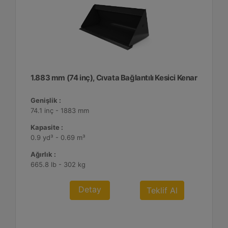
1.883 mm (74 inç), Cıvata Bağlantılı Kesici Kenar
Genişlik :
74.1 inç - 1883 mm
Kapasite :
0.9 yd³ - 0.69 m³
Ağırlık :
665.8 lb - 302 kg
Detay
Teklif Al