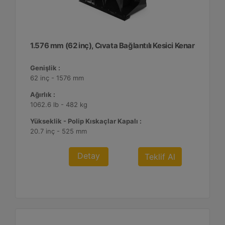
1.576 mm (62 inç), Cıvata Bağlantılı Kesici Kenar
Genişlik :
62 inç - 1576 mm
Ağırlık :
1062.6 lb - 482 kg
Yükseklik - Polip Kıskaçlar Kapalı :
20.7 inç - 525 mm
Detay
Teklif Al