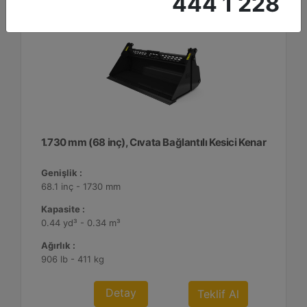
444 1 228
1.730 mm (68 inç), Cıvata Bağlantılı Kesici Kenar
Genişlik :
68.1 inç - 1730 mm
Kapasite :
0.44 yd³ - 0.34 m³
Ağırlık :
906 lb - 411 kg
Detay
Teklif Al