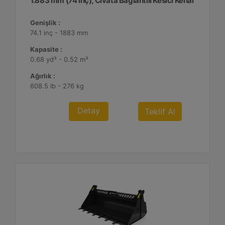
1.883 mm (74 inç), Cıvata Bağlantılı Kesici Kenar
Genişlik :
74.1 inç - 1883 mm
Kapasite :
0.68 yd³ - 0.52 m³
Ağırlık :
608.5 lb - 276 kg
Detay
Teklif Al