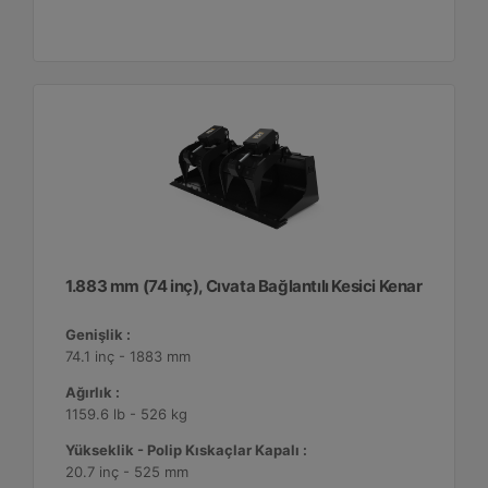
1.883 mm (74 inç), Cıvata Bağlantılı Kesici Kenar
Genişlik :
74.1 inç - 1883 mm
Ağırlık :
1159.6 lb - 526 kg
Yükseklik - Polip Kıskaçlar Kapalı :
20.7 inç - 525 mm