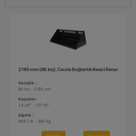
2.185 mm (86 inç), Cıvata Bağlantılı Kesici Kenar
Genişlik :
86 inç - 2185 mm
Kapasite :
1.4 yd³ - 1.07 m³
Ağırlık :
804.7 lb - 365 kg