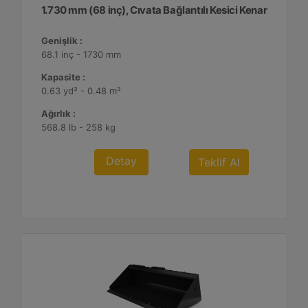
1.730 mm (68 inç), Cıvata Bağlantılı Kesici Kenar
Genişlik :
68.1 inç - 1730 mm
Kapasite :
0.63 yd³ - 0.48 m³
Ağırlık :
568.8 lb - 258 kg
Detay
Teklif Al