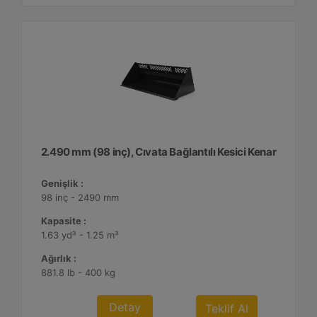
2.490 mm (98 inç), Cıvata Bağlantılı Kesici Kenar
Genişlik :
98 inç - 2490 mm
Kapasite :
1.63 yd³ - 1.25 m³
Ağırlık :
881.8 lb - 400 kg
Detay
Teklif Al