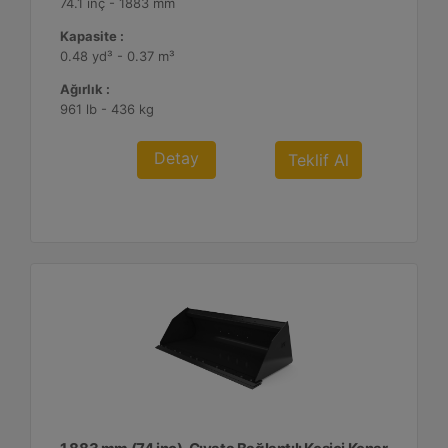
74.1 inç - 1883 mm
Kapasite :
0.48 yd³ - 0.37 m³
Ağırlık :
961 lb - 436 kg
Detay
Teklif Al