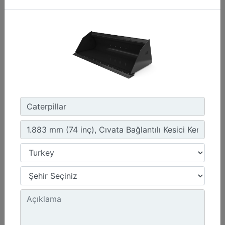
1.576 mm (62 inç), Cıvata Bağlantılı Kesici Kenar
Genişlik :
62 inç - 1576 mm
Kapasite :
0.47 yd³ - 0.36 m³
Ağırlık :
440.9 lb - 200 kg
Detay
Teklif Al