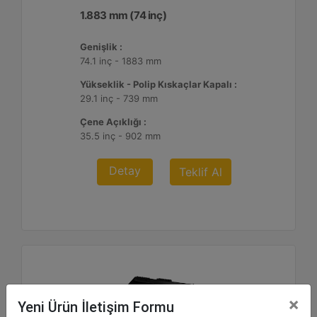
1.883 mm (74 inç)
Genişlik :
74.1 inç - 1883 mm
Yükseklik - Polip Kıskaçlar Kapalı :
29.1 inç - 739 mm
Çene Açıklığı :
35.5 inç - 902 mm
Detay
Teklif Al
×
Yeni Ürün İletişim Formu