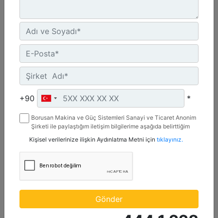
2.642 mm (104 inç), Cıvata Bağlantılı Kesici Kenar
Genişlik :
+90
*
104 inç - 2642 mm
Borusan Makina ve Güç Sistemleri Sanayi ve Ticaret Anonim
Kapasite :
Şirketi ile paylaştığım iletişim bilgilerime aşağıda belirttiğim
1.74 yd³ - 1.33 m³
kanallardan kampanya, etkinlik ve özel fırsatlar ile ilgili
Kişisel verilerinize ilişkin Aydınlatma Metni için
tıklayınız.
mesaj gönderilmesine izin veriyorum.
Ağırlık :
921.5 lb - 418 kg
Detay
Teklif Al
Gönder