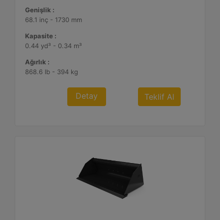
Genişlik :
68.1 inç - 1730 mm
Kapasite :
0.44 yd³ - 0.34 m³
Ağırlık :
868.6 lb - 394 kg
Detay
Teklif Al