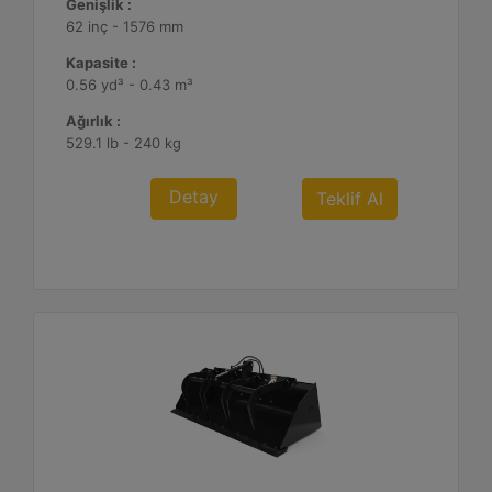
Genişlik :
62 inç - 1576 mm
Kapasite :
0.56 yd³ - 0.43 m³
Ağırlık :
529.1 lb - 240 kg
Detay
Teklif Al