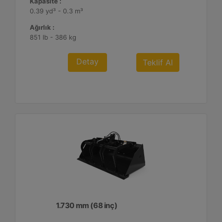
Kapasite :
0.39 yd³ - 0.3 m³
Ağırlık :
851 lb - 386 kg
Detay
Teklif Al
1.730 mm (68 inç)