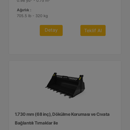
0.98 yd³ - 0.75 m³
Ağırlık :
705.5 lb - 320 kg
Detay
Teklif Al
1.730 mm (68 inç), Dökülme Koruması ve Cıvata
Bağlantılı Tırnaklar ile