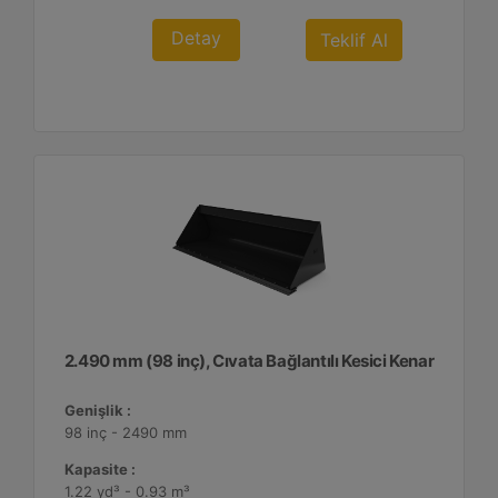
Detay
Teklif Al
2.490 mm (98 inç), Cıvata Bağlantılı Kesici Kenar
Genişlik :
98 inç - 2490 mm
Kapasite :
1.22 yd³ - 0.93 m³