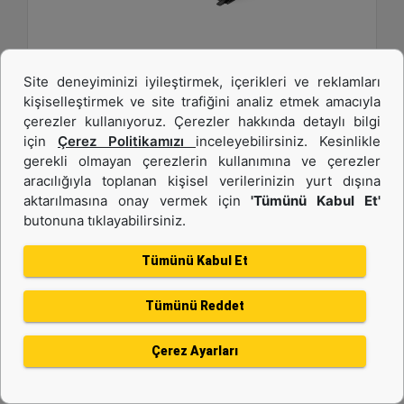
1.883 mm (74 inç), Dökülme Koruması ve Cıvata
Site deneyiminizi iyileştirmek, içerikleri ve reklamları
Bağlantılı Tırnaklar ile
kişiselleştirmek ve site trafiğini analiz etmek amacıyla
çerezler kullanıyoruz. Çerezler hakkında detaylı bilgi
Genişlik :
için
Çerez Politikamızı
inceleyebilirsiniz. Kesinlikle
74.1 inç - 1883 mm
gerekli olmayan çerezlerin kullanımına ve çerezler
Kapasite :
aracılığıyla toplanan kişisel verilerinizin yurt dışına
0.48 yd³ - 0.37 m³
aktarılmasına onay vermek için
'Tümünü Kabul Et'
butonuna tıklayabilirsiniz.
Ağırlık :
917.1 lb - 416 kg
Tümünü Kabul Et
Detay
Teklif Al
Tümünü Reddet
Çerez Ayarları