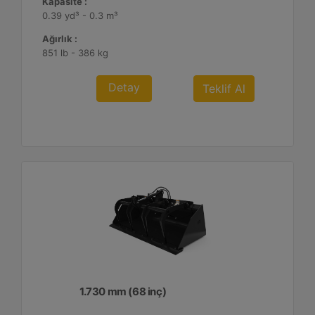
Kapasite :
0.39 yd³ - 0.3 m³
Ağırlık :
851 lb - 386 kg
Detay
Teklif Al
1.730 mm (68 inç)