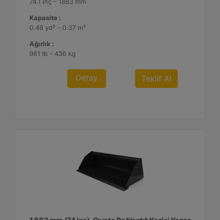
74.1 inç - 1883 mm
Kapasite :
0.48 yd³ - 0.37 m³
Ağırlık :
961 lb - 436 kg
Detay
Teklif Al