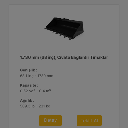
1.730 mm (68 inç), Cıvata Bağlantılı Tırnaklar
Genişlik :
68.1 inç - 1730 mm
Kapasite :
0.52 yd³ - 0.4 m³
Ağırlık :
509.3 lb - 231 kg
Detay
Teklif Al