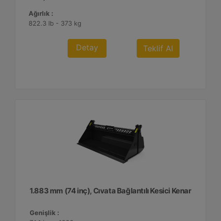
Ağırlık :
822.3 lb - 373 kg
Detay
Teklif Al
1.883 mm (74 inç), Cıvata Bağlantılı Kesici Kenar
Genişlik :