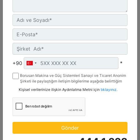
2.642 mm (104 inç), Cıvata Bağlantılı Kesici Kenar
Genişlik :
+90
*
104 inç - 2642 mm
Borusan Makina ve Güç Sistemleri Sanayi ve Ticaret Anonim
Kapasite :
Şirketi ile paylaştığım iletişim bilgilerime aşağıda belirttiğim
1.74 yd³ - 1.33 m³
kanallardan kampanya, etkinlik ve özel fırsatlar ile ilgili
Kişisel verilerinize ilişkin Aydınlatma Metni için
tıklayınız.
mesaj gönderilmesine izin veriyorum.
Ağırlık :
921.5 lb - 418 kg
Detay
Teklif Al
Gönder