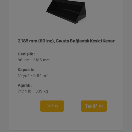
2.185 mm (86 inç), Cıvata Bağlantılı Kesici Kenar
Genişlik :
86 inç - 2185 mm
Kapasite :
1.1 yd³ - 0.84 m³
Ağırlık :
747.4 lb - 339 kg
Detay
Teklif Al