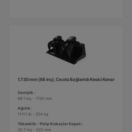
1.730 mm (68 inç), Cıvata Bağlantılı Kesici Kenar
Genişlik :
68.1 inç - 1730 mm
Ağırlık :
1111.1 lb - 504 kg
Yükseklik - Polip Kıskaçlar Kapalı :
20.7 inç - 525 mm