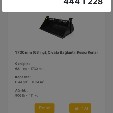
444 1 228
1.730 mm (68 inç), Cıvata Bağlantılı Kesici Kenar
Genişlik :
68.1 inç - 1730 mm
Kapasite :
0.44 yd³ - 0.34 m³
Ağırlık :
906 lb - 411 kg
Detay
Teklif Al