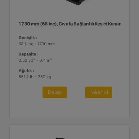
1.730 mm (68 inç), Cıvata Bağlantılı Kesici Kenar
Genişlik :
68.1 inç - 1730 mm
Kapasite :
0.52 yd³ - 0.4 m³
Ağırlık :
551.2 lb - 250 kg
Detay
Teklif Al