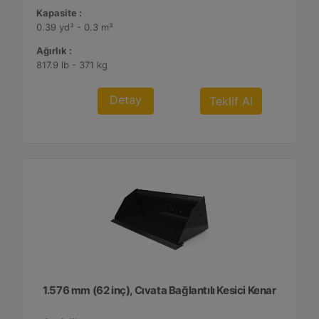
Kapasite :
0.39 yd³ - 0.3 m³
Ağırlık :
817.9 lb - 371 kg
Detay
Teklif Al
1.576 mm (62 inç), Cıvata Bağlantılı Kesici Kenar