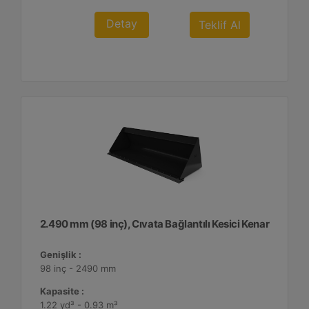
Detay
Teklif Al
2.490 mm (98 inç), Cıvata Bağlantılı Kesici Kenar
Genişlik :
98 inç - 2490 mm
Kapasite :
1.22 yd³ - 0.93 m³