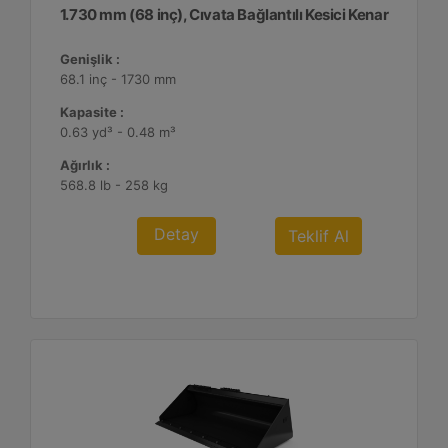
1.730 mm (68 inç), Cıvata Bağlantılı Kesici Kenar
Genişlik :
68.1 inç - 1730 mm
Kapasite :
0.63 yd³ - 0.48 m³
Ağırlık :
568.8 lb - 258 kg
Detay
Teklif Al