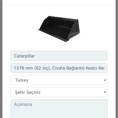
1.576 mm (62 inç), Cıvata Bağlantılı Kesici Kenar
Genişlik :
62 inç - 1576 mm
Kapasite :
0.47 yd³ - 0.36 m³
Ağırlık :
440.9 lb - 200 kg
Detay
Teklif Al