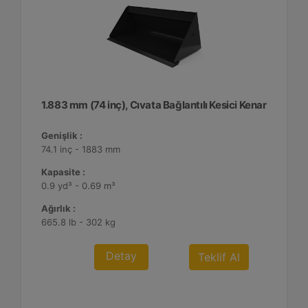
1.883 mm (74 inç), Cıvata Bağlantılı Kesici Kenar
Genişlik :
74.1 inç - 1883 mm
Kapasite :
0.9 yd³ - 0.69 m³
Ağırlık :
665.8 lb - 302 kg
Detay
Teklif Al