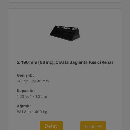
2.490 mm (98 inç), Cıvata Bağlantılı Kesici Kenar
Genişlik :
98 inç - 2490 mm
Kapasite :
1.63 yd³ - 1.25 m³
Ağırlık :
881.8 lb - 400 kg
Detay
Teklif Al