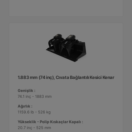
1.883 mm (74 inç), Cıvata Bağlantılı Kesici Kenar
Genişlik :
74.1 inç - 1883 mm
Ağırlık :
1159.6 lb - 526 kg
Yükseklik - Polip Kıskaçlar Kapalı :
20.7 inç - 525 mm