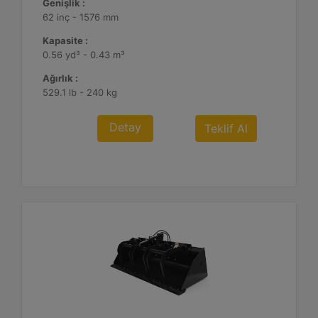
Genişlik :
62 inç - 1576 mm
Kapasite :
0.56 yd³ - 0.43 m³
Ağırlık :
529.1 lb - 240 kg
Detay
Teklif Al