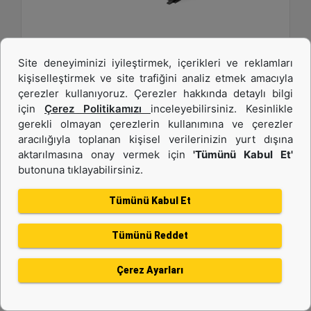
1.883 mm (74 inç), Dökülme Koruması ve Cıvata
Site deneyiminizi iyileştirmek, içerikleri ve reklamları
Bağlantılı Tırnaklar ile
kişiselleştirmek ve site trafiğini analiz etmek amacıyla
çerezler kullanıyoruz. Çerezler hakkında detaylı bilgi
Genişlik :
için
Çerez Politikamızı
inceleyebilirsiniz. Kesinlikle
74.1 inç - 1883 mm
gerekli olmayan çerezlerin kullanımına ve çerezler
Kapasite :
aracılığıyla toplanan kişisel verilerinizin yurt dışına
0.48 yd³ - 0.37 m³
aktarılmasına onay vermek için
'Tümünü Kabul Et'
butonuna tıklayabilirsiniz.
Ağırlık :
917.1 lb - 416 kg
Tümünü Kabul Et
Detay
Teklif Al
Tümünü Reddet
Çerez Ayarları