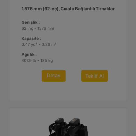
1.576 mm (62 inç), Cıvata Bağlantılı Tırnaklar
Genişlik :
62 inç - 1576 mm
Kapasite :
0.47 yd³ - 0.36 m³
Ağırlık :
407.9 lb - 185 kg
Detay
Teklif Al