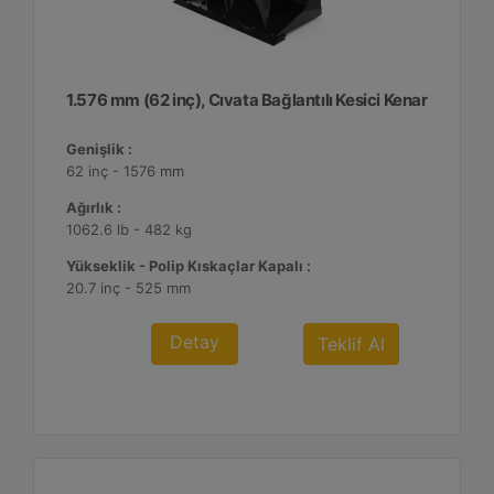
1.576 mm (62 inç), Cıvata Bağlantılı Kesici Kenar
Genişlik :
62 inç - 1576 mm
Ağırlık :
1062.6 lb - 482 kg
Yükseklik - Polip Kıskaçlar Kapalı :
20.7 inç - 525 mm
Detay
Teklif Al