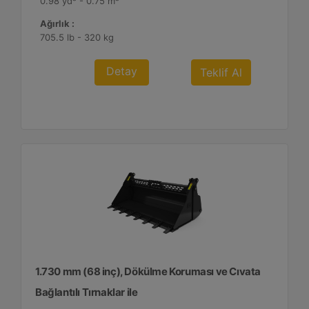
0.98 yd³ - 0.75 m³
Ağırlık :
705.5 lb - 320 kg
Detay
Teklif Al
1.730 mm (68 inç), Dökülme Koruması ve Cıvata
Bağlantılı Tırnaklar ile