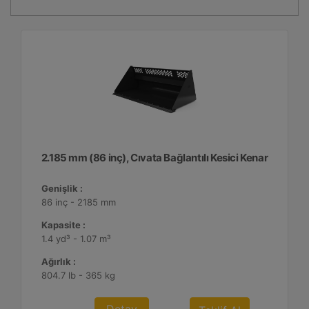
2.185 mm (86 inç), Cıvata Bağlantılı Kesici Kenar
Genişlik :
86 inç - 2185 mm
Kapasite :
1.4 yd³ - 1.07 m³
Ağırlık :
804.7 lb - 365 kg