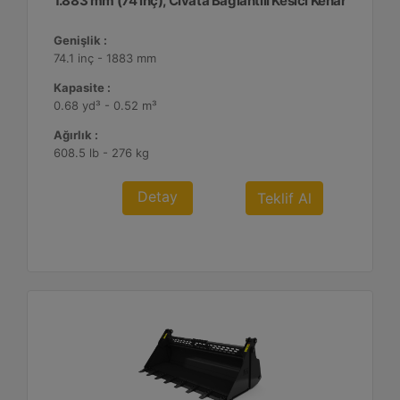
1.883 mm (74 inç), Cıvata Bağlantılı Kesici Kenar
Genişlik :
74.1 inç - 1883 mm
Kapasite :
0.68 yd³ - 0.52 m³
Ağırlık :
608.5 lb - 276 kg
Detay
Teklif Al