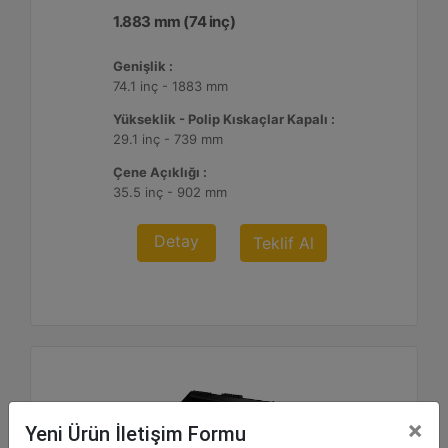
1.883 mm (74 inç)
Genişlik :
74.1 inç - 1883 mm
Yükseklik - Polip Kıskaçlar Kapalı :
29.1 inç - 739 mm
Çene Açıklığı :
35.5 inç - 902 mm
Detay
Teklif Al
×
Yeni Ürün İletişim Formu