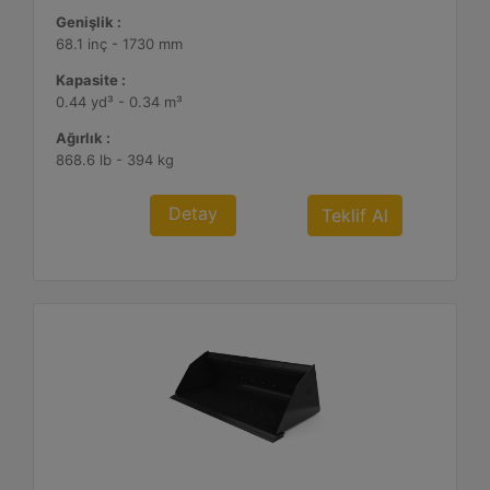
Genişlik :
68.1 inç - 1730 mm
Kapasite :
0.44 yd³ - 0.34 m³
Ağırlık :
868.6 lb - 394 kg
Detay
Teklif Al