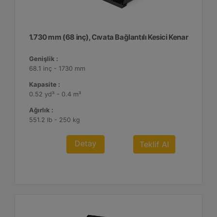
1.730 mm (68 inç), Cıvata Bağlantılı Kesici Kenar
Genişlik :
68.1 inç - 1730 mm
Kapasite :
0.52 yd³ - 0.4 m³
Ağırlık :
551.2 lb - 250 kg
Detay
Teklif Al