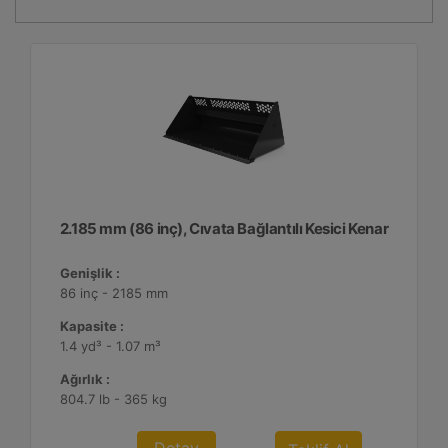
2.185 mm (86 inç), Cıvata Bağlantılı Kesici Kenar
Genişlik :
86 inç - 2185 mm
Kapasite :
1.4 yd³ - 1.07 m³
Ağırlık :
804.7 lb - 365 kg