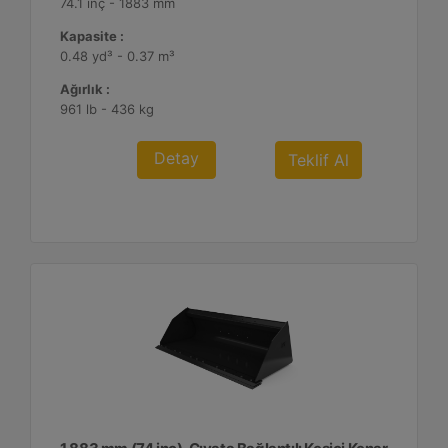
74.1 inç - 1883 mm
Kapasite :
0.48 yd³ - 0.37 m³
Ağırlık :
961 lb - 436 kg
Detay
Teklif Al