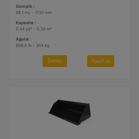
Genişlik :
68.1 inç - 1730 mm
Kapasite :
0.44 yd³ - 0.34 m³
Ağırlık :
868.6 lb - 394 kg
Detay
Teklif Al