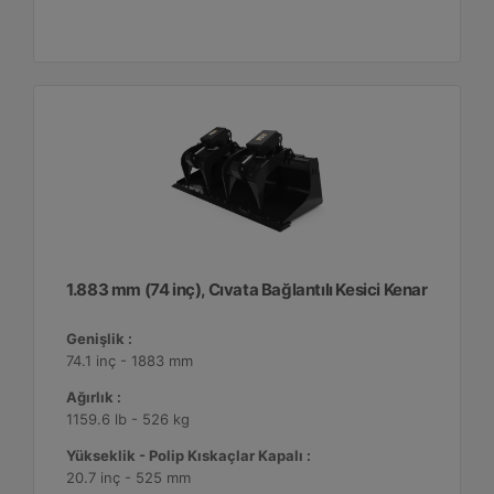
1.883 mm (74 inç), Cıvata Bağlantılı Kesici Kenar
Genişlik :
74.1 inç - 1883 mm
Ağırlık :
1159.6 lb - 526 kg
Yükseklik - Polip Kıskaçlar Kapalı :
20.7 inç - 525 mm