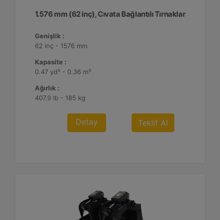
1.576 mm (62 inç), Cıvata Bağlantılı Tırnaklar
Genişlik :
62 inç - 1576 mm
Kapasite :
0.47 yd³ - 0.36 m³
Ağırlık :
407.9 lb - 185 kg
Detay
Teklif Al