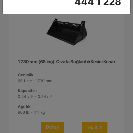
444 1 228
1.730 mm (68 inç), Cıvata Bağlantılı Kesici Kenar
Genişlik :
68.1 inç - 1730 mm
Kapasite :
0.44 yd³ - 0.34 m³
Ağırlık :
906 lb - 411 kg
Detay
Teklif Al