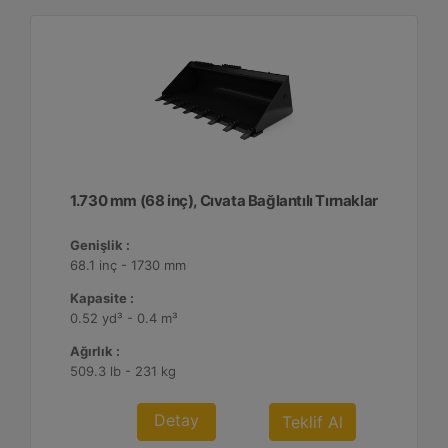
1.730 mm (68 inç), Cıvata Bağlantılı Tırnaklar
Genişlik :
68.1 inç - 1730 mm
Kapasite :
0.52 yd³ - 0.4 m³
Ağırlık :
509.3 lb - 231 kg
Detay
Teklif Al