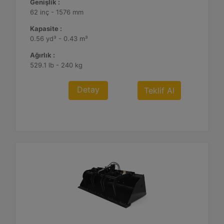
Genişlik :
62 inç - 1576 mm
Kapasite :
0.56 yd³ - 0.43 m³
Ağırlık :
529.1 lb - 240 kg
Detay
Teklif Al