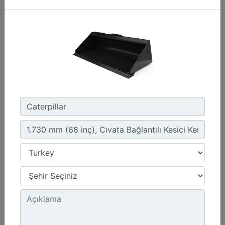
1.576 mm (62 inç), Cıvata Bağlantılı Kesici Kenar
Genişlik :
62 inç - 1576 mm
Kapasite :
0.47 yd³ - 0.36 m³
Ağırlık :
440.9 lb - 200 kg
Detay
Teklif Al