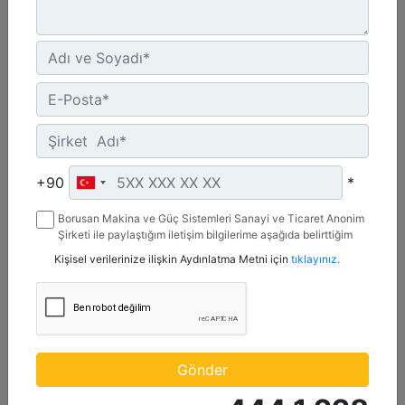
2.642 mm (104 inç), Cıvata Bağlantılı Kesici Kenar
Genişlik :
+90
*
104 inç - 2642 mm
Borusan Makina ve Güç Sistemleri Sanayi ve Ticaret Anonim
Kapasite :
Şirketi ile paylaştığım iletişim bilgilerime aşağıda belirttiğim
1.74 yd³ - 1.33 m³
kanallardan kampanya, etkinlik ve özel fırsatlar ile ilgili
Kişisel verilerinize ilişkin Aydınlatma Metni için
tıklayınız.
mesaj gönderilmesine izin veriyorum.
Ağırlık :
921.5 lb - 418 kg
Detay
Teklif Al
Gönder