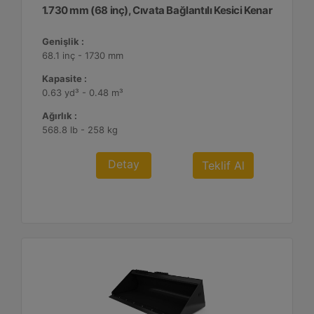
1.730 mm (68 inç), Cıvata Bağlantılı Kesici Kenar
Genişlik :
68.1 inç - 1730 mm
Kapasite :
0.63 yd³ - 0.48 m³
Ağırlık :
568.8 lb - 258 kg
Detay
Teklif Al