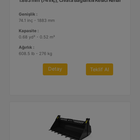
1.883 mm (74 inç), Cıvata Bağlantılı Kesici Kenar
Genişlik :
74.1 inç - 1883 mm
Kapasite :
0.68 yd³ - 0.52 m³
Ağırlık :
608.5 lb - 276 kg
Detay
Teklif Al