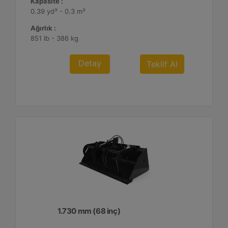
Kapasite :
0.39 yd³ - 0.3 m³
Ağırlık :
851 lb - 386 kg
Detay
Teklif Al
1.730 mm (68 inç)