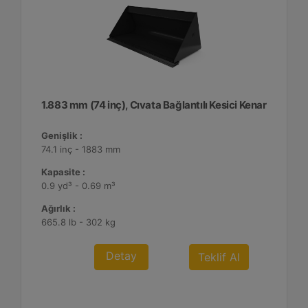
1.883 mm (74 inç), Cıvata Bağlantılı Kesici Kenar
Genişlik :
74.1 inç - 1883 mm
Kapasite :
0.9 yd³ - 0.69 m³
Ağırlık :
665.8 lb - 302 kg
Detay
Teklif Al