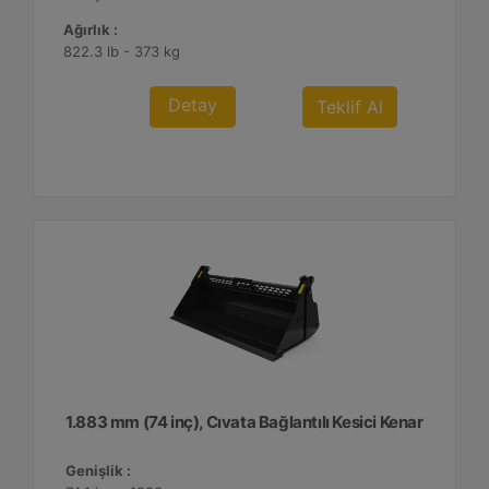
Ağırlık :
822.3 lb - 373 kg
Detay
Teklif Al
1.883 mm (74 inç), Cıvata Bağlantılı Kesici Kenar
Genişlik :