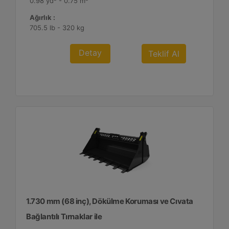
0.98 yd³ - 0.75 m³
Ağırlık :
705.5 lb - 320 kg
Detay
Teklif Al
1.730 mm (68 inç), Dökülme Koruması ve Cıvata
Bağlantılı Tırnaklar ile