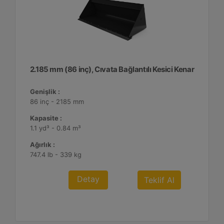
2.185 mm (86 inç), Cıvata Bağlantılı Kesici Kenar
Genişlik :
86 inç - 2185 mm
Kapasite :
1.1 yd³ - 0.84 m³
Ağırlık :
747.4 lb - 339 kg
Detay
Teklif Al