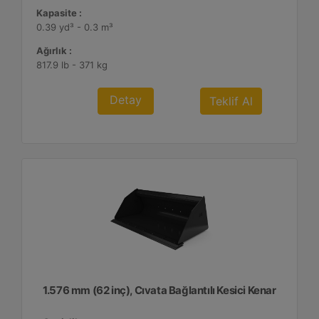
Kapasite :
0.39 yd³ - 0.3 m³
Ağırlık :
817.9 lb - 371 kg
Detay
Teklif Al
1.576 mm (62 inç), Cıvata Bağlantılı Kesici Kenar