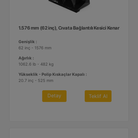
1.576 mm (62 inç), Cıvata Bağlantılı Kesici Kenar
Genişlik :
62 inç - 1576 mm
Ağırlık :
1062.6 lb - 482 kg
Yükseklik - Polip Kıskaçlar Kapalı :
20.7 inç - 525 mm
Detay
Teklif Al