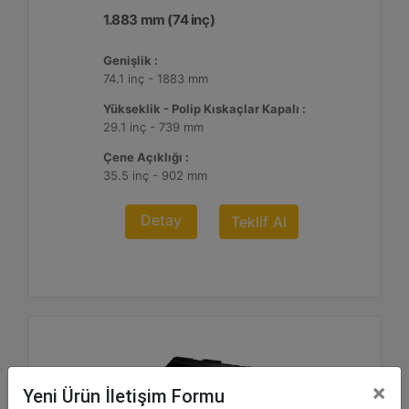
1.883 mm (74 inç)
Genişlik :
74.1 inç - 1883 mm
Yükseklik - Polip Kıskaçlar Kapalı :
29.1 inç - 739 mm
Çene Açıklığı :
35.5 inç - 902 mm
Detay
Teklif Al
×
Yeni Ürün İletişim Formu