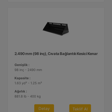
2.490 mm (98 inç), Cıvata Bağlantılı Kesici Kenar
Genişlik :
98 inç - 2490 mm
Kapasite :
1.63 yd³ - 1.25 m³
Ağırlık :
881.8 lb - 400 kg
Detay
Teklif Al