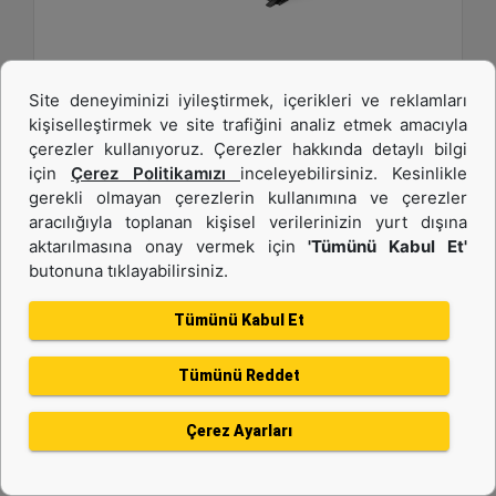
1.883 mm (74 inç), Dökülme Koruması ve Cıvata
Site deneyiminizi iyileştirmek, içerikleri ve reklamları
Bağlantılı Tırnaklar ile
kişiselleştirmek ve site trafiğini analiz etmek amacıyla
çerezler kullanıyoruz. Çerezler hakkında detaylı bilgi
Genişlik :
için
Çerez Politikamızı
inceleyebilirsiniz. Kesinlikle
74.1 inç - 1883 mm
gerekli olmayan çerezlerin kullanımına ve çerezler
Kapasite :
aracılığıyla toplanan kişisel verilerinizin yurt dışına
0.48 yd³ - 0.37 m³
aktarılmasına onay vermek için
'Tümünü Kabul Et'
butonuna tıklayabilirsiniz.
Ağırlık :
917.1 lb - 416 kg
Tümünü Kabul Et
Detay
Teklif Al
Tümünü Reddet
Çerez Ayarları