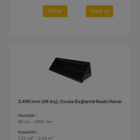
Detay
Teklif Al
2.490 mm (98 inç), Cıvata Bağlantılı Kesici Kenar
Genişlik :
98 inç - 2490 mm
Kapasite :
1.22 yd³ - 0.93 m³