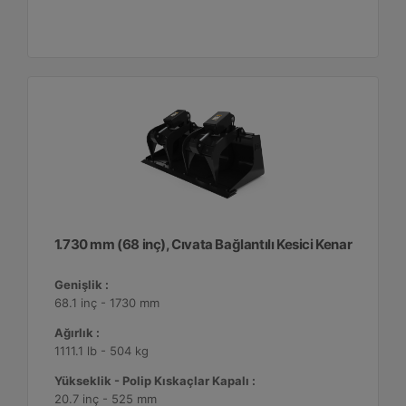
1.730 mm (68 inç), Cıvata Bağlantılı Kesici Kenar
Genişlik :
68.1 inç - 1730 mm
Ağırlık :
1111.1 lb - 504 kg
Yükseklik - Polip Kıskaçlar Kapalı :
20.7 inç - 525 mm