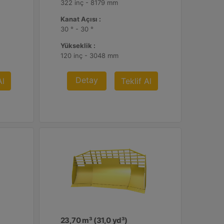
322 inç - 8179 mm
Kanat Açısı :
30 ° - 30 °
Yükseklik :
120 inç - 3048 mm
Detay
Al
Teklif Al
23,70 m³ (31,0 yd³)