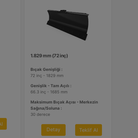
1.829 mm (72 inç)
Bıçak Genişliği :
72 inç - 1829 mm
Genişlik - Tam Açılı :
66.3 inç - 1685 mm
Maksimum Bıçak Açısı - Merkezin
Sağına/Soluna :
30 derece
Al
Detay
Teklif Al