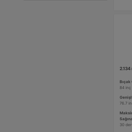
2.134
Bıçak 
84 inç
Genişl
76.7 i
Maksi
Sağına
30 de