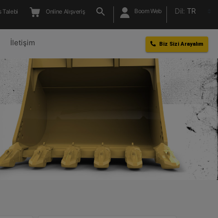
Dil:
TR
Boom Web
 Talebi
Online Alışveriş
l
İletişim
Biz Sizi Arayalım