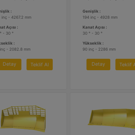
işlik :
Genişlik :
 inç - 4267.2 mm
194 inç - 4928 mm
at Açısı :
Kanat Açısı :
° - 30 °
30 ° - 30 °
seklik :
Yükseklik :
inç - 2082.8 mm
90 inç - 2286 mm
Detay
Detay
Teklif Al
Teklif 