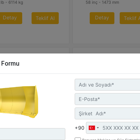
lb - 6114 kg
58 inç - 1473 mm
Detay
Detay
Teklif Al
Teklif 
m Formu
,41 m³ (28,0 yd³)
36,70 m³ (48,0 yd³)
işlik :
Genişlik :
 inç - 5537 mm
226 inç - 5740 mm
+90
at Açısı :
Kanat Açısı :