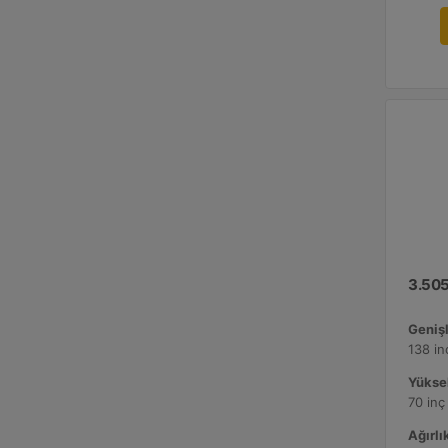
3.505
Genişl
138 i
Yüksek
70 inç
Ağırlık