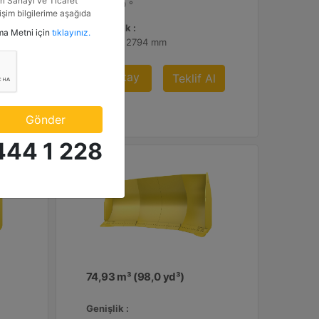
i Sanayi ve Ticaret
30 ° - 30 °
tişim bilgilerime aşağıda
etkinlik ve özel fırsatlar
Yükseklik :
tma Metni için
tıklayınız.
n veriyorum.
110 inç - 2794 mm
Detay
Al
Teklif Al
Gönder
444 1 228
74,93 m³ (98,0 yd³)
Genişlik :