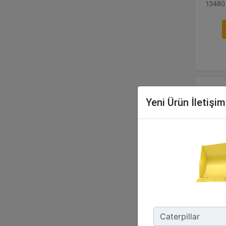
13480 
Yeni Ürün İletişi
21
Gen
218
Kan