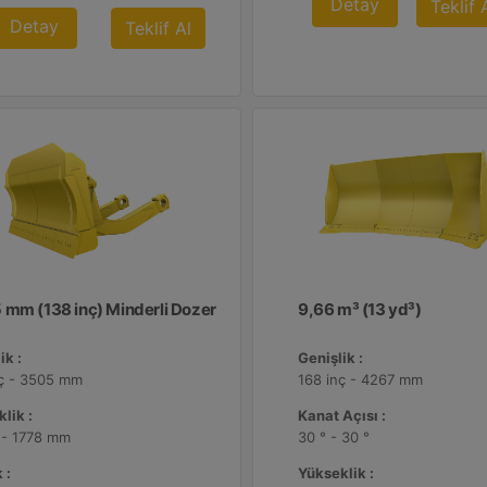
Detay
Teklif 
Detay
Teklif Al
 mm (138 inç) Minderli Dozer
9,66 m³ (13 yd³)
ik :
Genişlik :
nç - 3505 mm
168 inç - 4267 mm
lik :
Kanat Açısı :
 - 1778 mm
30 ° - 30 °
 :
Yükseklik :