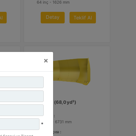
64 inç - 1626 mm
Detay
Al
Teklif Al
×
52,0 m³ (68,0 yd³)
Genişlik :
265 inç - 6731 mm
*
Kanat Açısı :