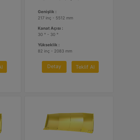
Genişlik :
217 inç - 5512 mm
Kanat Açısı :
30 ° - 30 °
Yükseklik :
82 inç - 2083 mm
Detay
Al
Teklif Al