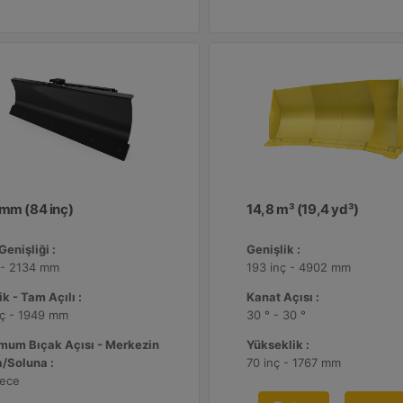
 mm (84 inç)
14,8 m³ (19,4 yd³)
Genişliği :
Genişlik :
 - 2134 mm
193 inç - 4902 mm
ik - Tam Açılı :
Kanat Açısı :
nç - 1949 mm
30 ° - 30 °
mum Bıçak Açısı - Merkezin
Yükseklik :
/Soluna :
70 inç - 1767 mm
rece