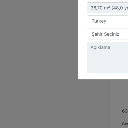
30 
Yük
78 
63
Gen