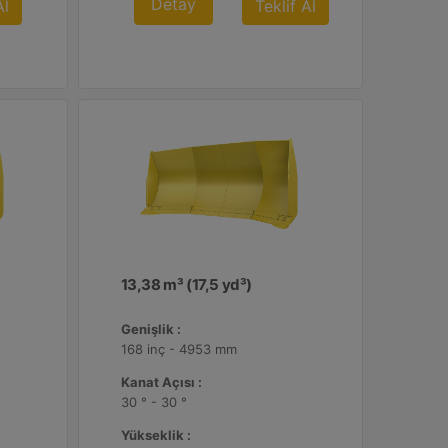
Detay
Al
Teklif Al
13,38 m³ (17,5 yd³)
Genişlik :
168 inç - 4953 mm
Kanat Açısı :
30 ° - 30 °
Yükseklik :