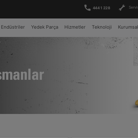
Servis
444 1 228
Endüstriler
Yedek Parça
Hizmetler
Teknoloji
Kurumsa
şmanlar