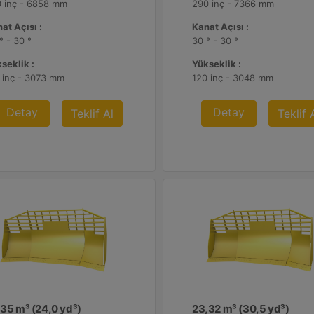
 inç - 6858 mm
290 inç - 7366 mm
at Açısı :
Kanat Açısı :
° - 30 °
30 ° - 30 °
seklik :
Yükseklik :
 inç - 3073 mm
120 inç - 3048 mm
Detay
Detay
Teklif Al
Teklif 
,35 m³ (24,0 yd³)
23,32 m³ (30,5 yd³)