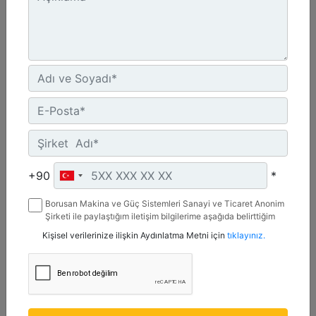
A41, 3 Tonluk Mini Ekskavatörler
Maksimum Basınçta Tahrik Mili Torku :
3038.8 lb/ft - 4120 N·m
+90
*
Tahrik Yöntemi :
Gerotor Motor - Tekli Dişli Azaltma
Borusan Makina ve Güç Sistemleri Sanayi ve Ticaret Anonim
Bağlantı Braketi Tasarımı :
Şirketi ile paylaştığım iletişim bilgilerime aşağıda belirttiğim
3 Tonluk Mini Ekskavatör Pimli
kanallardan kampanya, etkinlik ve özel fırsatlar ile ilgili
Kişisel verilerinize ilişkin Aydınlatma Metni için
tıklayınız.
mesaj gönderilmesine izin veriyorum.
Detay
Teklif Al