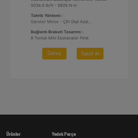
5034.6 lb/ft - 6826 N·m
Tahrik Yöntemi :
Gerotor Motor - Çift Dişli Azaltma
Bağlantı Braketi Tasarımı :
8 Tonluk Mini Ekskavatör Pimli
Detay
Teklif Al
Ürünler
Yedek Parça