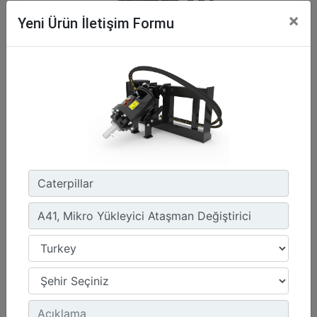
×
Yeni Ürün İletişim Formu
A41, Mikro Yükleyici Ataşman Değiştirici
Maksimum Basınçta Tahrik Mili Torku :
3037.3 lb/ft - 4118 N·m
Tahrik Yöntemi :
Gerotor Motor - Tekli Dişli Azaltma
Bağlantı Braketi Tasarımı :
Mikro Yükleyici Ataşman Değiştirici
Detay
Teklif Al