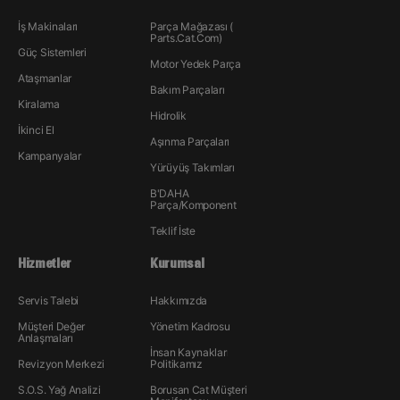
İş Makinaları
Parça Mağazası (
Parts.Cat.Com)
Güç Sistemleri
Motor Yedek Parça
Ataşmanlar
Bakım Parçaları
Kiralama
Hidrolik
İkinci El
Aşınma Parçaları
Kampanyalar
Yürüyüş Takımları
B'DAHA
Parça/Komponent
Teklif İste
Hizmetler
Kurumsal
Servis Talebi
Hakkımızda
Müşteri Değer
Yönetim Kadrosu
Anlaşmaları
İnsan Kaynakları
Revizyon Merkezi
Politikamız
S.O.S. Yağ Analizi
Borusan Cat Müşteri