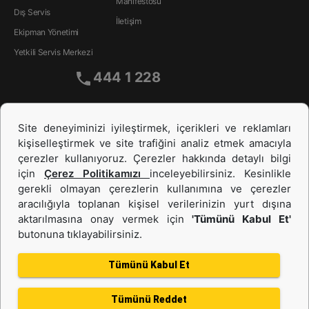
Manifestosu
Dış Servis
İletişim
Ekipman Yönetimi
Yetkili Servis Merkezi
444 1 228
Site deneyiminizi iyileştirmek, içerikleri ve reklamları
kişiselleştirmek ve site trafiğini analiz etmek amacıyla
çerezler kullanıyoruz. Çerezler hakkında detaylı bilgi
için
Çerez Politikamızı
inceleyebilirsiniz. Kesinlikle
gerekli olmayan çerezlerin kullanımına ve çerezler
aracılığıyla toplanan kişisel verilerinizin yurt dışına
İş Makinası ve Güç Sistemleri
aktarılmasına onay vermek için
'Tümünü Kabul Et'
butonuna tıklayabilirsiniz.
İkinci el ve Kiralama
Tümünü Kabul Et
Tümünü Reddet