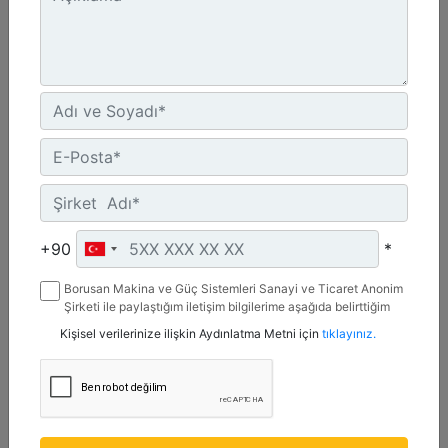
A41, 3 Tonluk Mini Ekskavatörler
Maksimum Basınçta Tahrik Mili Torku :
3038.8 lb/ft - 4120 N·m
+90
*
Tahrik Yöntemi :
Gerotor Motor - Tekli Dişli Azaltma
Borusan Makina ve Güç Sistemleri Sanayi ve Ticaret Anonim
Bağlantı Braketi Tasarımı :
Şirketi ile paylaştığım iletişim bilgilerime aşağıda belirttiğim
3 Tonluk Mini Ekskavatör Pimli
kanallardan kampanya, etkinlik ve özel fırsatlar ile ilgili
Kişisel verilerinize ilişkin Aydınlatma Metni için
tıklayınız.
mesaj gönderilmesine izin veriyorum.
Detay
Teklif Al