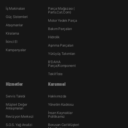
İş Makinaları
Parça Mağazası (
Parts.Cat.Com)
Güç Sistemleri
Motor Yedek Parça
Ataşmanlar
Bakım Parçaları
Kiralama
Hidrolik
İkinci El
Aşınma Parçaları
Kampanyalar
Yürüyüş Takımları
B'DAHA
Parça/Komponent
Teklif İste
Hizmetler
Kurumsal
Servis Talebi
Hakkımızda
Müşteri Değer
Yönetim Kadrosu
Anlaşmaları
İnsan Kaynakları
Revizyon Merkezi
Politikamız
S.O.S. Yağ Analizi
Borusan Cat Müşteri