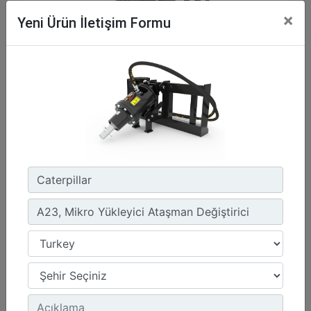
×
Yeni Ürün İletişim Formu
A41, Mikro Yükleyici Ataşman Değiştirici
Maksimum Basınçta Tahrik Mili Torku :
3037.3 lb/ft - 4118 N·m
Tahrik Yöntemi :
Gerotor Motor - Tekli Dişli Azaltma
Bağlantı Braketi Tasarımı :
Mikro Yükleyici Ataşman Değiştirici
Detay
Teklif Al