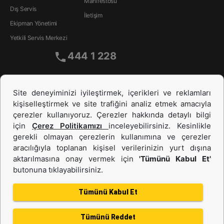
Manifestosu
Dış Servis
İletişim
Ekipman Yönetimi
Yetkili Servis Merkezi
444 1 228
Site deneyiminizi iyileştirmek, içerikleri ve reklamları
kişiselleştirmek ve site trafiğini analiz etmek amacıyla
çerezler kullanıyoruz. Çerezler hakkında detaylı bilgi
için
Çerez Politikamızı
inceleyebilirsiniz. Kesinlikle
gerekli olmayan çerezlerin kullanımına ve çerezler
aracılığıyla toplanan kişisel verilerinizin yurt dışına
İş Makinası ve Güç Sistemleri
aktarılmasına onay vermek için
'Tümünü Kabul Et'
butonuna tıklayabilirsiniz.
İkinci el ve Kiralama
Tümünü Kabul Et
Tümünü Reddet