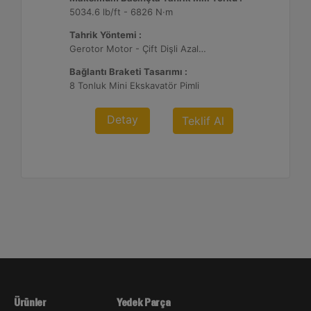
5034.6 lb/ft - 6826 N·m
Tahrik Yöntemi :
Gerotor Motor - Çift Dişli Azaltma
Bağlantı Braketi Tasarımı :
8 Tonluk Mini Ekskavatör Pimli
Detay
Teklif Al
Ürünler
Yedek Parça