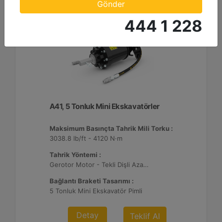
Gönder
444 1 228
A41, 5 Tonluk Mini Ekskavatörler
Maksimum Basınçta Tahrik Mili Torku :
3038.8 lb/ft - 4120 N·m
Tahrik Yöntemi :
Gerotor Motor - Tekli Dişli Azaltma
Bağlantı Braketi Tasarımı :
5 Tonluk Mini Ekskavatör Pimli
Detay
Teklif Al