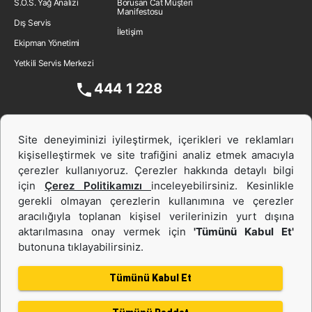
S.O.S. Yağ Analizi
Borusan Cat Müşteri
Manifestosu
Dış Servis
İletişim
Ekipman Yönetimi
Yetkili Servis Merkezi
444 1 228
Site deneyiminizi iyileştirmek, içerikleri ve reklamları
kişiselleştirmek ve site trafiğini analiz etmek amacıyla
çerezler kullanıyoruz. Çerezler hakkında detaylı bilgi
için
Çerez Politikamızı
inceleyebilirsiniz. Kesinlikle
gerekli olmayan çerezlerin kullanımına ve çerezler
aracılığıyla toplanan kişisel verilerinizin yurt dışına
İş Makinası ve Güç Sistemleri
aktarılmasına onay vermek için
'Tümünü Kabul Et'
butonuna tıklayabilirsiniz.
İkinci el ve Kiralama
Tümünü Kabul Et