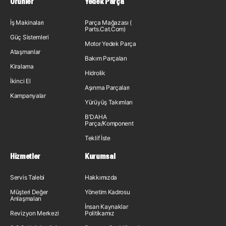
Ürünler
Yedek Parça
İş Makinaları
Parça Mağazası (
Parts.Cat.Com)
Güç Sistemleri
Motor Yedek Parça
Ataşmanlar
Bakım Parçaları
Kiralama
Hidrolik
İkinci El
Aşınma Parçaları
Kampanyalar
Yürüyüş Takımları
B'DAHA
Parça/Komponent
Teklif İste
Hizmetler
Kurumsal
Servis Talebi
Hakkımızda
Müşteri Değer
Yönetim Kadrosu
Anlaşmaları
İnsan Kaynakları
Revizyon Merkezi
Politikamız