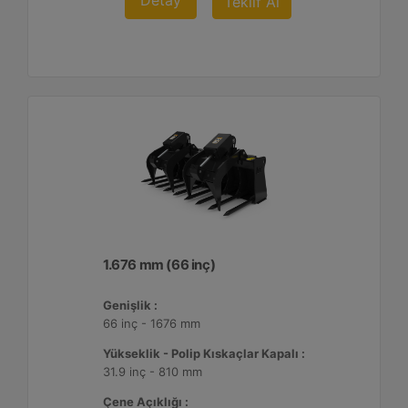
Detay
Teklif Al
1.676 mm (66 inç)
Genişlik :
66 inç - 1676 mm
Yükseklik - Polip Kıskaçlar Kapalı :
31.9 inç - 810 mm
Çene Açıklığı :