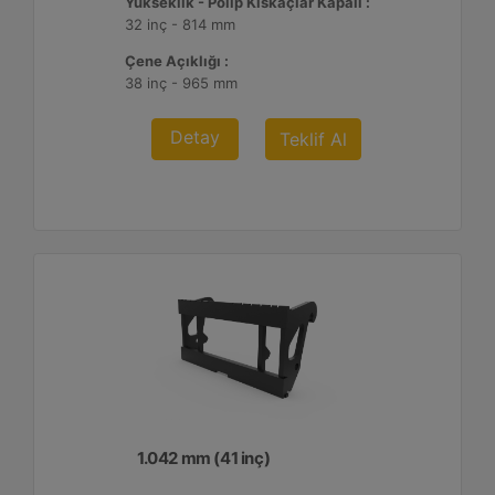
Yükseklik - Polip Kıskaçlar Kapalı :
32 inç - 814 mm
Çene Açıklığı :
38 inç - 965 mm
Detay
Teklif Al
1.042 mm (41 inç)