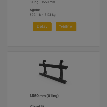
61 inç - 1550 mm
Ağırlık :
699.1 lb - 317.1 kg
Detay
Teklif Al
1.550 mm (61 inç)
Yükseklik :