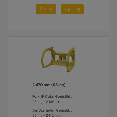
Detay
Teklif Al
2.479 mm (98 inç)
Forklift Çatal Genişliği :
98 inç - 2489 mm
Diş Üzerinden Genişlik :
95 inç - 2412 mm