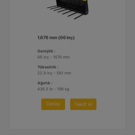
1.676 mm (66 inç)
Genişlik :
66 inç - 1676 mm
Yükseklik :
22.9 inç - 581 mm
Ağırlık :
436.5 lb - 198 kg
Detay
Teklif Al