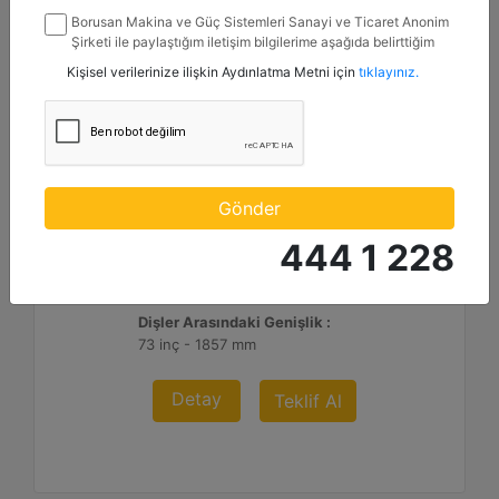
Borusan Makina ve Güç Sistemleri Sanayi ve Ticaret Anonim
Şirketi ile paylaştığım iletişim bilgilerime aşağıda belirttiğim
kanallardan kampanya, etkinlik ve özel fırsatlar ile ilgili
Kişisel verilerinize ilişkin Aydınlatma Metni için
tıklayınız.
mesaj gönderilmesine izin veriyorum.
2.298 mm (90 inç)
Forklift Çatal Genişliği :
Gönder
90 inç - 2298 mm
444 1 228
Diş Üzerinden Genişlik :
90 inç - 2298 mm
Dişler Arasındaki Genişlik :
73 inç - 1857 mm
Detay
Teklif Al