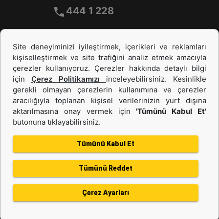
444 1 228
Site deneyiminizi iyileştirmek, içerikleri ve reklamları
kişiselleştirmek ve site trafiğini analiz etmek amacıyla
çerezler kullanıyoruz. Çerezler hakkında detaylı bilgi
için
Çerez Politikamızı
inceleyebilirsiniz. Kesinlikle
gerekli olmayan çerezlerin kullanımına ve çerezler
aracılığıyla toplanan kişisel verilerinizin yurt dışına
İş Makinası ve Güç Sistemleri
aktarılmasına onay vermek için
'Tümünü Kabul Et'
butonuna tıklayabilirsiniz.
İkinci el ve Kiralama
Tümünü Kabul Et
Tümünü Reddet
Gizlilik Politikası
Kullanım Şartları
Çerez politikası
Bilgi Toplumu Hizmeti
Çerez Ayarları
Kişisel Verilerin Korunması
Bölge Değiştir