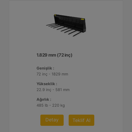
1.829 mm (72 inç)
Genişlik :
72 inç - 1829 mm
Yükseklik :
22.9 inç - 581 mm
Ağırlık :
485 lb - 220 kg
Detay
Teklif Al