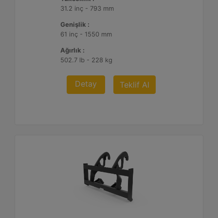
31.2 inç - 793 mm
Genişlik :
61 inç - 1550 mm
Ağırlık :
502.7 lb - 228 kg
Detay
Teklif Al