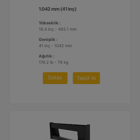
1.042 mm (41 inç)
Yükseklik :
19.4 inç - 493.1 mm
Genişlik :
41 inç - 1042 mm
Ağırlık :
174.2 lb - 79 kg
Detay
Teklif Al