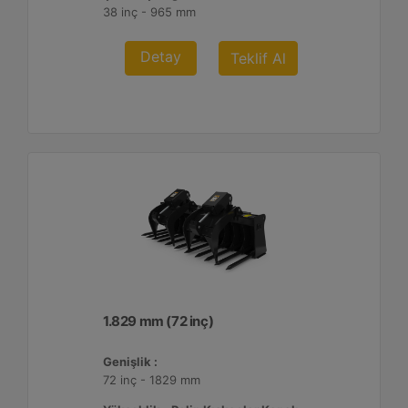
38 inç - 965 mm
Detay
Teklif Al
1.829 mm (72 inç)
Genişlik :
72 inç - 1829 mm