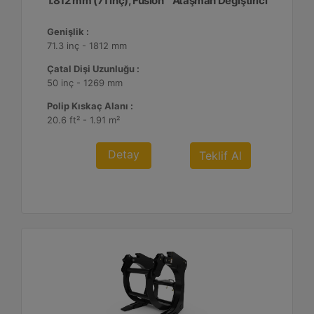
1.812 mm (71 inç), Fusion™ Ataşman Değiştirici
Genişlik :
71.3 inç - 1812 mm
Çatal Dişi Uzunluğu :
50 inç - 1269 mm
Polip Kıskaç Alanı :
20.6 ft² - 1.91 m²
Detay
Teklif Al