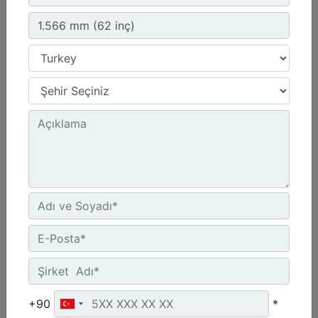
1.566 mm (62 inç)
Yükseklik :
37.5 inç - 953 mm
Genişlik :
61.7 inç - 1566 mm
Ağırlık :
714.3 lb - 324 kg
Detay
Teklif Al
+90
*