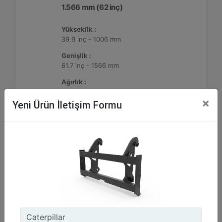
1.566 mm (62 inç)
Yükseklik :
39.6 inç - 1006 mm
Genişlik :
61.7 inç - 1566 mm
Ağırlık :
1569.9 lb - 712.1 kg
×
Yeni Ürün İletişim Formu
Detay
Teklif Al