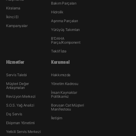
Bakım Parçaları
Kiralama
Hidrolik
İkinci El
Aşınma Parçaları
Kampanyalar
Yürüyüş Takımları
B'DAHA
Parça/Komponent
Teklif İste
Hizmetler
Kurumsal
Servis Talebi
Hakkımızda
Müşteri Değer
Yönetim Kadrosu
Anlaşmaları
İnsan Kaynakları
Revizyon Merkezi
Politikamız
S.O.S. Yağ Analizi
Borusan Cat Müşteri
Manifestosu
Dış Servis
İletişim
Ekipman Yönetimi
Yetkili Servis Merkezi