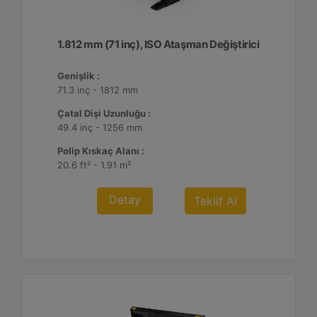
1.812 mm (71 inç), ISO Ataşman Değiştirici
Genişlik :
71.3 inç - 1812 mm
Çatal Dişi Uzunluğu :
49.4 inç - 1256 mm
Polip Kıskaç Alanı :
20.6 ft² - 1.91 m²
Detay
Teklif Al