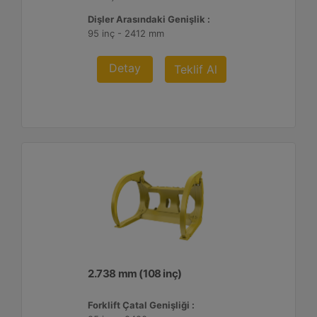
Dişler Arasındaki Genişlik :
95 inç - 2412 mm
Detay
Teklif Al
2.738 mm (108 inç)
Forklift Çatal Genişliği :