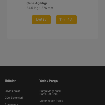
Çene Açıklığı :
34.5 inç - 876 mm
Detay
Teklif Al
Ürünler
Yedek Parça
İş Makinaları
Parça Mağazası (
Parts.Cat.Com)
Güç Sistemleri
Motor Yedek Parça
Ataşmanlar