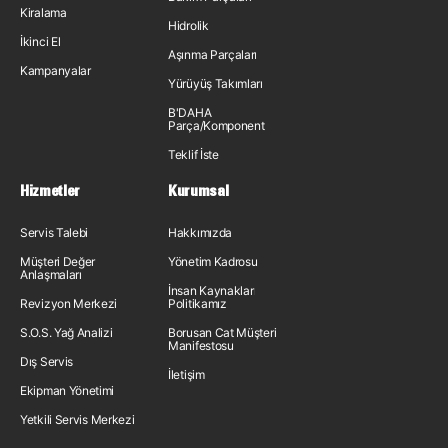
Kiralama
Hidrolik
İkinci El
Aşınma Parçaları
Kampanyalar
Yürüyüş Takımları
B'DAHA
Parça/Komponent
Teklif İste
Hizmetler
Kurumsal
Servis Talebi
Hakkımızda
Müşteri Değer
Yönetim Kadrosu
Anlaşmaları
İnsan Kaynakları
Revizyon Merkezi
Politikamız
S.O.S. Yağ Analizi
Borusan Cat Müşteri
Manifestosu
Dış Servis
İletişim
Ekipman Yönetimi
Yetkili Servis Merkezi