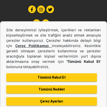
Site deneyiminizi iyileştirmek, içerikleri ve reklamları
kişiselleştirmek ve site trafiğini analiz etmek amacıyla
çerezler kullanıyoruz. Çerezler hakkında detaylı bilgi
için
Çerez Politikamızı
inceleyebilirsiniz. Kesinlikle
gerekli olmayan çerezlerin kullanımına ve çerezler
İş Makinası ve Güç Sistemleri
aracılığıyla toplanan kişisel verilerinizin yurt dışına
İkinci el ve Kiralama
aktarılmasına onay vermek için
'Tümünü Kabul Et'
butonuna tıklayabilirsiniz.
Tümünü Kabul Et
Gizlilik Politikası
Kullanım Şartları
Tümünü Reddet
Çerez politikası
Bilgi Toplumu Hizmeti
Kişisel Verilerin Korunması
Çerez Ayarları