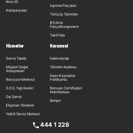
İkinci El
Aşınma Parçaları
Kampanyalar
Yürüyüş Takımları
B'DAHA
Parça/Komponent
Teklif İste
Hizmetler
Kurumsal
Servis Talebi
Hakkımızda
Müşteri Değer
Yönetim Kadrosu
Anlaşmaları
İnsan Kaynakları
Revizyon Merkezi
Politikamız
S.O.S. Yağ Analizi
Borusan Cat Müşteri
Manifestosu
Dış Servis
İletişim
Ekipman Yönetimi
Yetkili Servis Merkezi
444 1 228