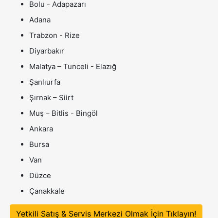
Bolu - Adapazarı
Adana
Trabzon - Rize
Diyarbakır
Malatya – Tunceli - Elazığ
Şanlıurfa
Şırnak – Siirt
Muş – Bitlis - Bingöl
Ankara
Bursa
Van
Düzce
Çanakkale
Yetkili Satış & Servis Merkezi Olmak İçin Tıklayın!