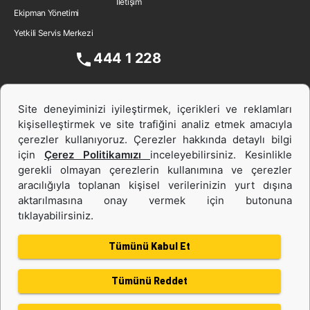
İletişim
Ekipman Yönetimi
Yetkili Servis Merkezi
444 1 228
Site deneyiminizi iyileştirmek, içerikleri ve reklamları
kişiselleştirmek ve site trafiğini analiz etmek amacıyla
çerezler kullanıyoruz. Çerezler hakkında detaylı bilgi
için
Çerez Politikamızı
inceleyebilirsiniz. Kesinlikle
gerekli olmayan çerezlerin kullanımına ve çerezler
aracılığıyla toplanan kişisel verilerinizin yurt dışına
İş Makinası ve Güç Sistemleri
aktarılmasına onay vermek için butonuna
tıklayabilirsiniz.
İkinci el ve Kiralama
Tümünü Kabul Et
Tümünü Reddet
Gizlilik Politikası
Kullanım Şartları
Çerez politikası
Bilgi Toplumu Hizmeti