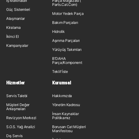
İş Makinaları
Parça Mağazası (
Parts.Cat.Com)
Güç Sistemleri
Motor Yedek Parça
Ataşmanlar
Bakım Parçaları
Kiralama
Hidrolik
İkinci El
Aşınma Parçaları
Kampanyalar
Yürüyüş Takımları
B'DAHA
Parça/Komponent
Teklif İste
Hizmetler
Kurumsal
Servis Talebi
Hakkımızda
Müşteri Değer
Yönetim Kadrosu
Anlaşmaları
İnsan Kaynakları
Revizyon Merkezi
Politikamız
S.O.S. Yağ Analizi
Borusan Cat Müşteri
Manifestosu
Dış Servis