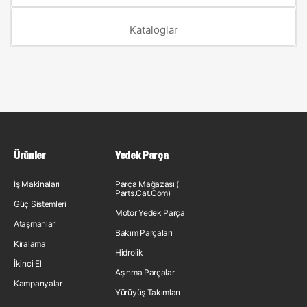
Kataloglar
Ürünler
Yedek Parça
İş Makinaları
Parça Mağazası (
Parts.Cat.Com)
Güç Sistemleri
Motor Yedek Parça
Ataşmanlar
Bakım Parçaları
Kiralama
Hidrolik
İkinci El
Aşınma Parçaları
Kampanyalar
Yürüyüş Takımları