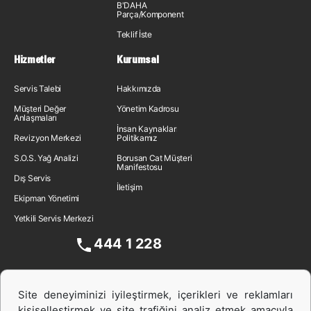
B'DAHA
Parça/Komponent
Teklif İste
Hizmetler
Kurumsal
Servis Talebi
Hakkımızda
Müşteri Değer
Yönetim Kadrosu
Anlaşmaları
İnsan Kaynakları
Revizyon Merkezi
Politikamız
S.O.S. Yağ Analizi
Borusan Cat Müşteri
Manifestosu
Dış Servis
İletişim
Ekipman Yönetimi
Yetkili Servis Merkezi
444 1 228
Site deneyiminizi iyileştirmek, içerikleri ve reklamları
kişiselleştirmek ve site trafiğini analiz etmek amacıyla