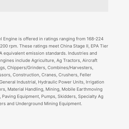
l Engine is offered in ratings ranging from 168-224
00 rpm. These ratings meet China Stage II, EPA Tier
IA equivalent emission standards. Industries and
gines include Agriculture, Ag Tractors, Aircraft
igs, Chippers/Grinders, Combines/Harvesters,
ors, Construction, Cranes, Crushers, Feller
 General Industrial, Hydraulic Power Units, Irrigation
s, Material Handling, Mining, Mobile Earthmoving
 Paving Equipment, Pumps, Skidders, Specialty Ag
ers and Underground Mining Equipment.