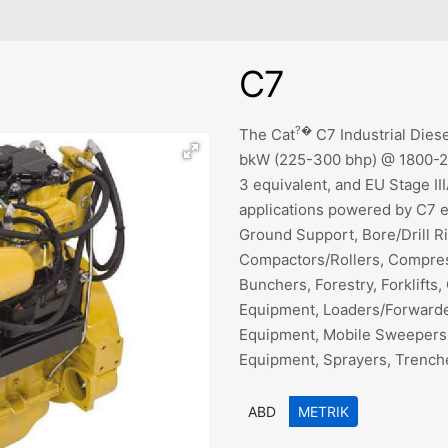
C7
?�
The Cat
C7 Industrial Diese
bkW (225-300 bhp) @ 1800-22
3 equivalent, and EU Stage II
applications powered by C7 en
Ground Support, Bore/Drill R
Compactors/Rollers, Compress
Bunchers, Forestry, Forklifts,
Equipment, Loaders/Forwarder
Equipment, Mobile Sweepers,
Equipment, Sprayers, Trench
ABD
METRIK