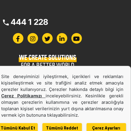
444 1 228
Site deneyiminizi iyileştirmek, içerikleri ve reklamları
İş Makinası ve Güç Sistemleri
kişiselleştirmek ve site trafiğini analiz etmek amacıyla
İkinci el ve Kiralama
çerezler kullanıyoruz. Çerezler hakkında detaylı bilgi için
Çerez Politikamızı
inceleyebilirsiniz. Kesinlikle gerekli
olmayan çerezlerin kullanımına ve çerezler aracılığıyla
toplanan kişisel verilerinizin yurt dışına aktarılmasına onay
vermek için butonuna tıklayabilirsiniz.
Tümünü Kabul Et
Tümünü Reddet
Çerez Ayarları