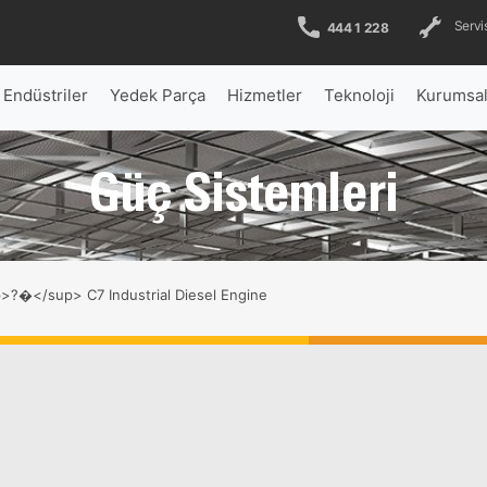
Servis
444 1 228
Endüstriler
Yedek Parça
Hizmetler
Teknoloji
Kurumsa
Güç Sistemleri
?�</sup> C7 Industrial Diesel Engine