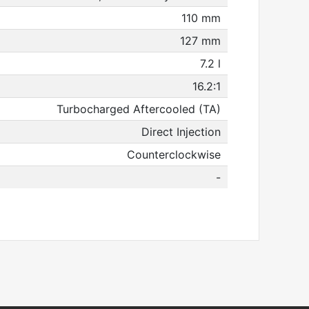
110 mm
127 mm
7.2 l
16.2:1
Turbocharged Aftercooled (TA)
Direct Injection
Counterclockwise
-