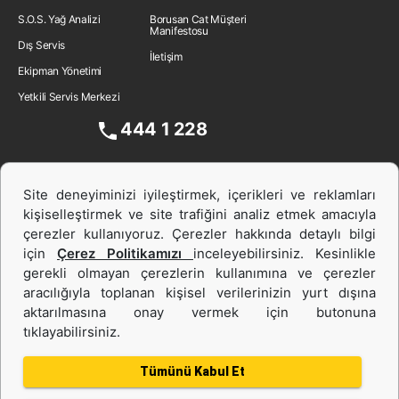
S.O.S. Yağ Analizi
Borusan Cat Müşteri
Manifestosu
Dış Servis
İletişim
Ekipman Yönetimi
Yetkili Servis Merkezi
444 1 228
Site deneyiminizi iyileştirmek, içerikleri ve reklamları
kişiselleştirmek ve site trafiğini analiz etmek amacıyla
çerezler kullanıyoruz. Çerezler hakkında detaylı bilgi
için
Çerez Politikamızı
inceleyebilirsiniz. Kesinlikle
gerekli olmayan çerezlerin kullanımına ve çerezler
aracılığıyla toplanan kişisel verilerinizin yurt dışına
İş Makinası ve Güç Sistemleri
aktarılmasına onay vermek için butonuna
tıklayabilirsiniz.
İkinci el ve Kiralama
Tümünü Kabul Et