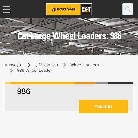
Cat Large Wheel Loaders: 986
Anasayfa
İş Makinaları
Wheel Loaders
986 Wheel Loader
986
Teklif Al