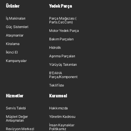
Ürünler
Yedek Parça
İş Makinaları
Parça Mağazası (
Parts.Cat.Com)
Güç Sistemleri
Motor Yedek Parça
Ataşmanlar
Bakım Parçaları
Kiralama
Hidrolik
İkinci El
Aşınma Parçaları
Kampanyalar
Yürüyüş Takımları
B'DAHA
Parça/Komponent
Teklif İste
Hizmetler
Kurumsal
Servis Talebi
Hakkımızda
Müşteri Değer
Yönetim Kadrosu
Anlaşmaları
İnsan Kaynakları
Revizyon Merkezi
Politikamız