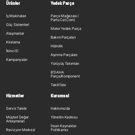
Ürünler
Yedek Parça
İş Makinaları
Parça Mağazası (
Parts.Cat.Com)
Güç Sistemleri
Motor Yedek Parça
Ataşmanlar
Bakım Parçaları
Kiralama
Hidrolik
İkinci El
Aşınma Parçaları
Kampanyalar
Yürüyüş Takımları
B'DAHA
Parça/Komponent
Teklif İste
Hizmetler
Kurumsal
Servis Talebi
Hakkımızda
Müşteri Değer
Yönetim Kadrosu
Anlaşmaları
İnsan Kaynakları
Revizyon Merkezi
Politikamız