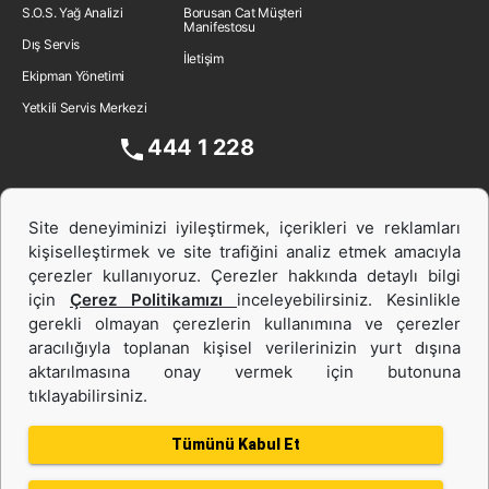
S.O.S. Yağ Analizi
Borusan Cat Müşteri
Manifestosu
Dış Servis
İletişim
Ekipman Yönetimi
Yetkili Servis Merkezi
444 1 228
Site deneyiminizi iyileştirmek, içerikleri ve reklamları
kişiselleştirmek ve site trafiğini analiz etmek amacıyla
çerezler kullanıyoruz. Çerezler hakkında detaylı bilgi
için
Çerez Politikamızı
inceleyebilirsiniz. Kesinlikle
gerekli olmayan çerezlerin kullanımına ve çerezler
aracılığıyla toplanan kişisel verilerinizin yurt dışına
İş Makinası ve Güç Sistemleri
aktarılmasına onay vermek için butonuna
tıklayabilirsiniz.
İkinci el ve Kiralama
Tümünü Kabul Et