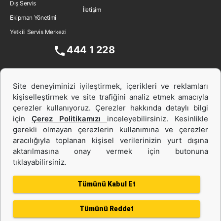
Dış Servis
İletişim
Ekipman Yönetimi
Yetkili Servis Merkezi
444 1 228
Site deneyiminizi iyileştirmek, içerikleri ve reklamları
kişiselleştirmek ve site trafiğini analiz etmek amacıyla
çerezler kullanıyoruz. Çerezler hakkında detaylı bilgi
için
Çerez Politikamızı
inceleyebilirsiniz. Kesinlikle
gerekli olmayan çerezlerin kullanımına ve çerezler
aracılığıyla toplanan kişisel verilerinizin yurt dışına
İş Makinası ve Güç Sistemleri
aktarılmasına onay vermek için butonuna
tıklayabilirsiniz.
İkinci el ve Kiralama
Tümünü Kabul Et
Tümünü Reddet
Gizlilik Politikası
Kullanım Şartları