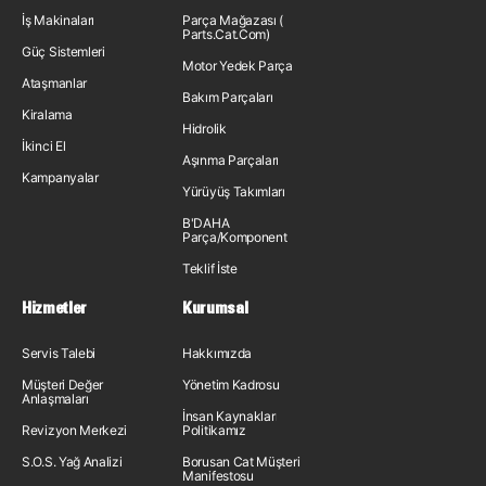
İş Makinaları
Parça Mağazası (
Parts.Cat.Com)
Güç Sistemleri
Motor Yedek Parça
Ataşmanlar
Bakım Parçaları
Kiralama
Hidrolik
İkinci El
Aşınma Parçaları
Kampanyalar
Yürüyüş Takımları
B'DAHA
Parça/Komponent
Teklif İste
Hizmetler
Kurumsal
Servis Talebi
Hakkımızda
Müşteri Değer
Yönetim Kadrosu
Anlaşmaları
İnsan Kaynakları
Revizyon Merkezi
Politikamız
S.O.S. Yağ Analizi
Borusan Cat Müşteri
Manifestosu