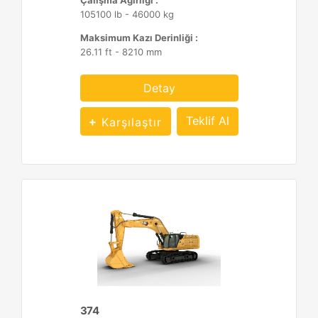
Çalışma Ağırlığı :
105100 lb - 46000 kg
Maksimum Kazı Derinliği :
26.11 ft - 8210 mm
Detay
Teklif Al
Karşılaştır
374