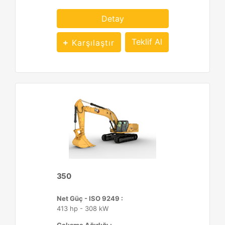
Detay
Teklif Al
Karşılaştır
350
Net Güç - ISO 9249 :
413 hp - 308 kW