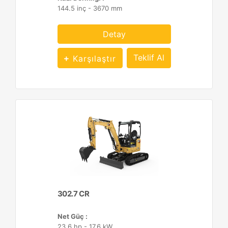
144.5 inç - 3670 mm
Detay
Teklif Al
Karşılaştır
302.7 CR
Net Güç :
23.6 hp - 17.6 kW