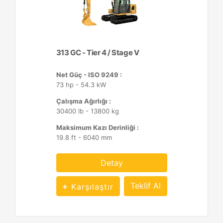
313 GC - Tier 4 / Stage V
Net Güç - ISO 9249 :
73 hp - 54.3 kW
Çalışma Ağırlığı :
30400 lb - 13800 kg
Maksimum Kazı Derinliği :
19.8 ft - 6040 mm
Detay
Teklif Al
Karşılaştır