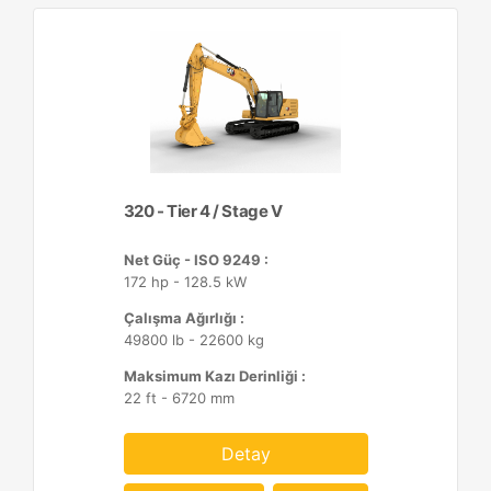
320 - Tier 4 / Stage V
Net Güç - ISO 9249 :
172 hp - 128.5 kW
Çalışma Ağırlığı :
49800 lb - 22600 kg
Maksimum Kazı Derinliği :
22 ft - 6720 mm
Detay