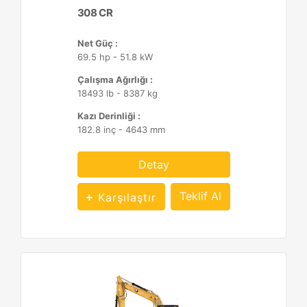
308 CR
Net Güç :
69.5 hp - 51.8 kW
Çalışma Ağırlığı :
18493 lb - 8387 kg
Kazı Derinliği :
182.8 inç - 4643 mm
Detay
Teklif Al
Karşılaştır