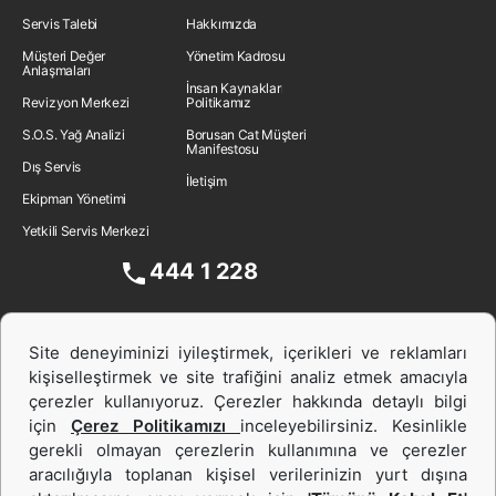
Servis Talebi
Hakkımızda
Müşteri Değer
Yönetim Kadrosu
Anlaşmaları
İnsan Kaynakları
Revizyon Merkezi
Politikamız
S.O.S. Yağ Analizi
Borusan Cat Müşteri
Manifestosu
Dış Servis
İletişim
Ekipman Yönetimi
Yetkili Servis Merkezi
444 1 228
Site deneyiminizi iyileştirmek, içerikleri ve reklamları
kişiselleştirmek ve site trafiğini analiz etmek amacıyla
çerezler kullanıyoruz. Çerezler hakkında detaylı bilgi
için
Çerez Politikamızı
inceleyebilirsiniz. Kesinlikle
gerekli olmayan çerezlerin kullanımına ve çerezler
aracılığıyla toplanan kişisel verilerinizin yurt dışına