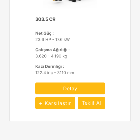
303.5 CR
Net Güç :
23.6 HP - 17.6 kW
Çalışma Ağırlığı :
3.620 - 4.190 kg
Kazı Derinliği :
122.4 inç - 3110 mm
Detay
Teklif Al
Karşılaştır