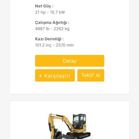
Net Güç :
21 hp - 15.7 kW
Çalışma Ağırlığı :
4987 lb - 2262 kg
Kazı Derinliği :
101.2 inç - 2570 mm
Detay
Teklif Al
Karşılaştır