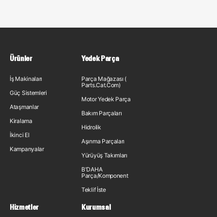
Ürünler
Yedek Parça
İş Makinaları
Parça Mağazası (
Parts.Cat.Com)
Güç Sistemleri
Motor Yedek Parça
Ataşmanlar
Bakım Parçaları
Kiralama
Hidrolik
İkinci El
Aşınma Parçaları
Kampanyalar
Yürüyüş Takımları
B'DAHA
Parça/Komponent
Teklif İste
Hizmetler
Kurumsal