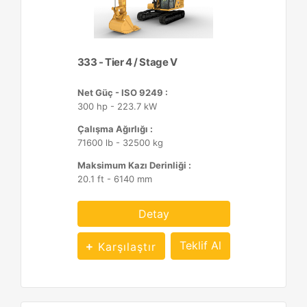
333 - Tier 4 / Stage V
Net Güç - ISO 9249 :
300 hp - 223.7 kW
Çalışma Ağırlığı :
71600 lb - 32500 kg
Maksimum Kazı Derinliği :
20.1 ft - 6140 mm
Detay
Teklif Al
Karşılaştır