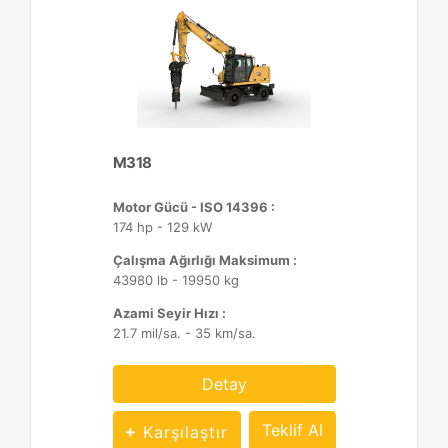
M318
Motor Gücü - ISO 14396 :
174 hp - 129 kW
Çalışma Ağırlığı Maksimum :
43980 lb - 19950 kg
Azami Seyir Hızı :
21.7 mil/sa. - 35 km/sa.
Detay
Teklif Al
Karşılaştır