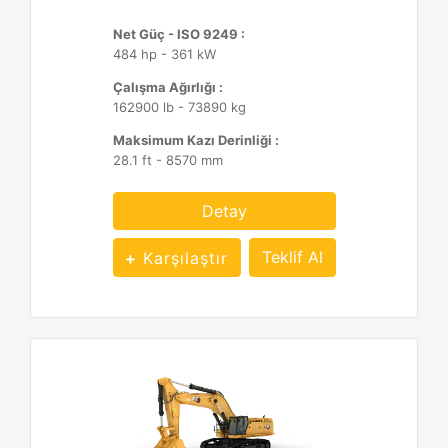
Net Güç - ISO 9249 :
484 hp - 361 kW
Çalışma Ağırlığı :
162900 lb - 73890 kg
Maksimum Kazı Derinliği :
28.1 ft - 8570 mm
Detay
Teklif Al
Karşılaştır