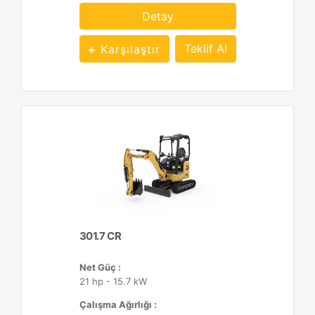
Detay
Teklif Al
Karşılaştır
301.7 CR
Net Güç :
21 hp - 15.7 kW
Çalışma Ağırlığı :