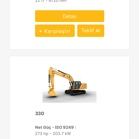
22 ft - 6720 mm
Detay
Teklif Al
Karşılaştır
330
Net Güç - ISO 9249 :
273 hp - 203.7 kW