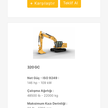
Teklif Al
Karşılaştır
320 GC
Net Güç - ISO 9249 :
146 hp - 109 kW
Çalışma Ağırlığı :
48500 lb - 22000 kg
Maksimum Kazı Derinliği :