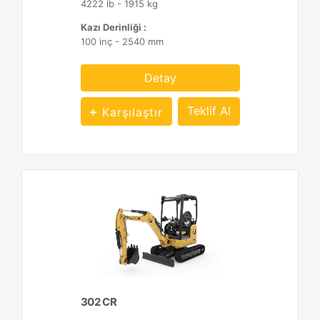
4222 lb - 1915 kg
Kazı Derinliği :
100 inç - 2540 mm
Detay
Teklif Al
Karşılaştır
302 CR